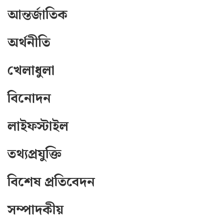
আন্তর্জাতিক
সব
অর্থনীতি
বিভাগ
খেলাধুলা
আর্কাইভ
বিনোদন
কনভার্টার
লাইফস্টাইল
তথ্যপ্রযুক্তি
বিশেষ প্রতিবেদন
সম্পাদকীয়