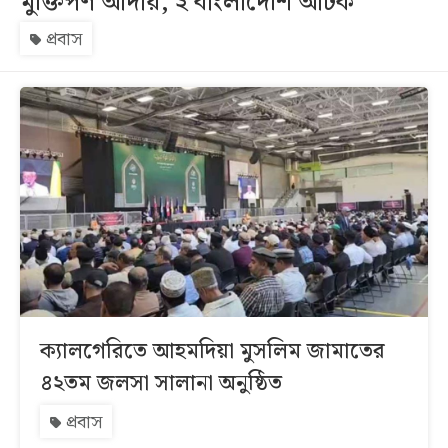
মুক্তিপণ আদায়, ২ বাংলাদেশি আটক
প্রবাস
সব
বিভাগ
আর্কাইভ
কনভার্টার
ক্যালগেরিতে আহমদিয়া মুসলিম জামাতের
৪২তম জলসা সালানা অনুষ্ঠিত
প্রবাস