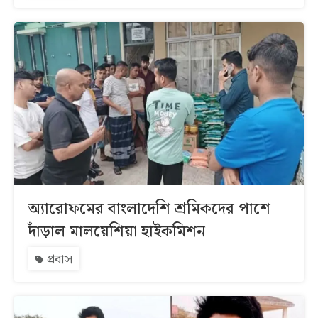
অ্যারোফমের বাংলাদেশি শ্রমিকদের পাশে
দাঁড়াল মালয়েশিয়া হাইকমিশন
প্রবাস