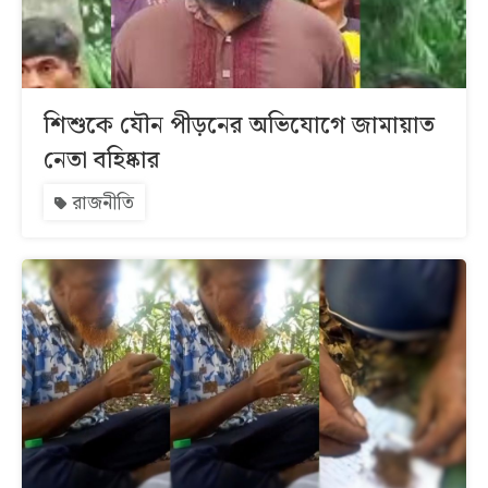
শিশুকে যৌন পীড়নের অভিযোগে জামায়াত
নেতা বহিষ্কার
রাজনীতি