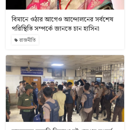
বিমানে ওঠার আগেও আন্দোলনের সর্বশেষ
পরিস্থিতি সম্পর্কে জানতে চান হাসিনা
রাজনীতি