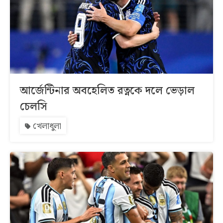
আর্জেন্টিনার অবহেলিত রত্নকে দলে ভেড়াল
চেলসি
খেলাধুলা