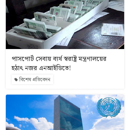
পাসপোর্ট সেবায় ব্যর্থ স্বরাষ্ট্র মন্ত্রণালয়ের
হঠাৎ নজর এনআইডিতে!
বিশেষ প্রতিবেদন