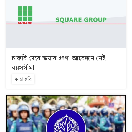
চাকরি দেবে স্কয়ার গ্রুপ, আবেদনে নেই
বয়সসীমা
চাকরি