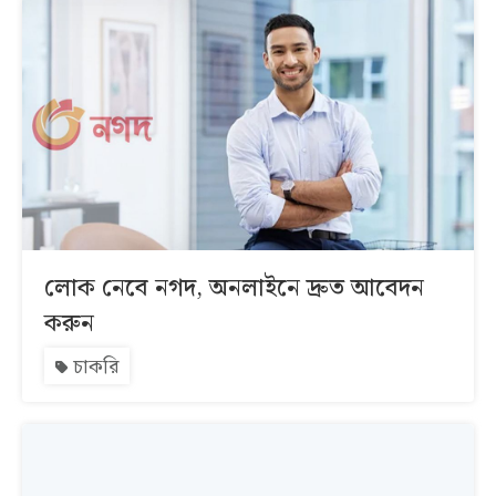
লোক নেবে নগদ, অনলাইনে দ্রুত আবেদন
করুন
চাকরি