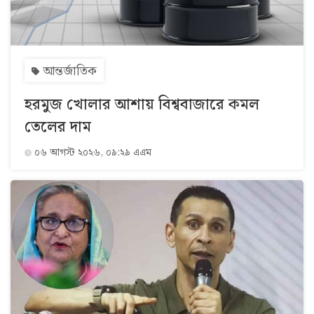
আন্তর্জাতিক
হরমুজ খোলার আশায় বিশ্ববাজারে কমল
তেলের দাম
০৬ আগস্ট ২০২৬, ০৯:২৯ এএম