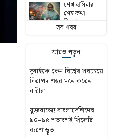
শেখ হাসিনার
শেষ কথা
ছিলো-‘আমাকে
সব খবর
গুলি করে মেরে
ফেলো’
আরও পড়ুন
কী আছে জুলাই
গণঅভ্যুত্থান
দুবাইকে কেন বিশ্বের সবচেয়ে
নিয়ে ‘বিতর্কিত’
নিরাপদ শহর মনে করেন
ডকুমেন্টারিতে?
নারীরা
কপাল পুড়তে
পারে অলস,
যুক্তরাজ্যে বাংলাদেশিদের
স্থবির ও বিতর্কিত
৯০–৯৫ শতাংশই সিলেটি
মন্ত্রী-প্রতিমন্ত্রীদের
বংশোদ্ভূত