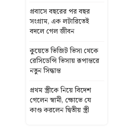
জুলাই যোদ্ধাদের
প্রবাসে বছরের পর বছর
সংবর্ধনায় দেওয়া
হলো ‘ত্রাণের
সংগ্রাম, এক লটারিতেই
প্যাকেট’
বদলে গেল জীবন
জাতীয় দলে
কুয়েতে ভিজিট ভিসা থেকে
যেভাবে ডাক
রেসিডেন্সি ভিসায় রূপান্তরে
পেতে পারেন
নতুন সিদ্ধান্ত
শামি
‘জুলাই যোদ্ধা’
প্রথম স্ত্রীকে নিয়ে বিদেশ
রিয়াজ পুলিশের
গেলেন স্বামী, ক্ষোভে যে
নথিতে ‘ছাত্রলীগ
কাণ্ড করলেন দ্বিতীয় স্ত্রী
কর্মী’
এক দশকের