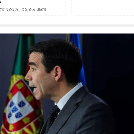
ক
৪ মে ২০২৬, ০২:৫৩ এএম