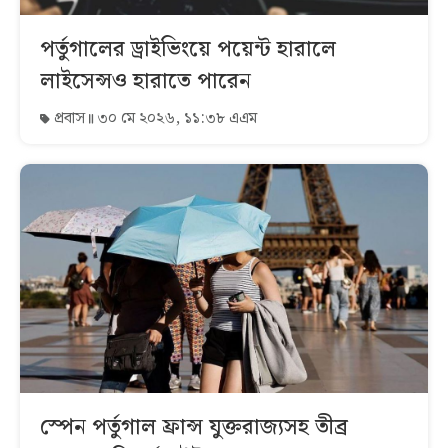
পর্তুগালের ড্রাইভিংয়ে পয়েন্ট হারালে
লাইসেন্সও হারাতে পারেন
প্রবাস
৩০ মে ২০২৬, ১১:৩৮ এএম
স্পেন পর্তুগাল ফ্রান্স যুক্তরাজ্যসহ তীব্র