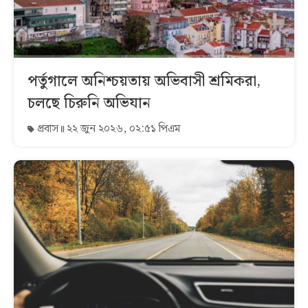
পর্তুগালে অনিশ্চয়তায় অভিবাসী শ্রমিকরা,
চলছে চিরুনি অভিযান
প্রবাস
২২ জুন ২০২৬, ০২:৫১ পিএম