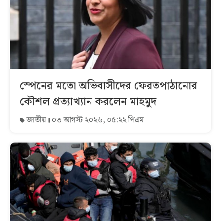
স্পেনের মতো অভিবাসীদের ফেরতপাঠানোর
কৌশল প্রত্যাখ্যান করলেন মাহমুদ
জাতীয়
০৩ আগস্ট ২০২৬, ০৫:২২ পিএম