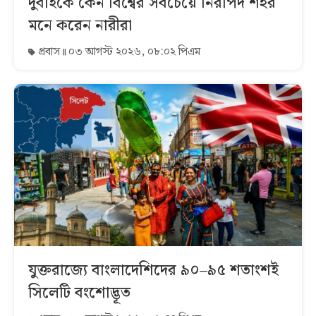
দুবাইকে কেন বিশ্বের সবচেয়ে নিরাপদ শহর
মনে করেন নারীরা
প্রবাস
০৩ আগস্ট ২০২৬, ০৮:০২ পিএম
যুক্তরাজ্যে বাংলাদেশিদের ৯০–৯৫ শতাংশই
সিলেটি বংশোদ্ভূত