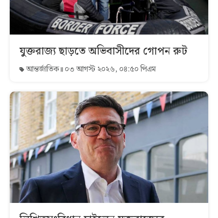
যুক্তরাজ্য ছাড়তে অভিবাসীদের গোপন রুট
আন্তর্জাতিক
০৩ আগস্ট ২০২৬, ০৪:৫০ পিএম