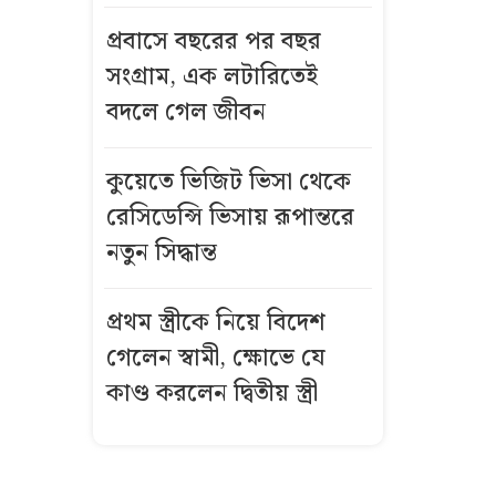
জুলাই যোদ্ধাদের
প্রবাসে বছরের পর বছর
সংবর্ধনায় দেওয়া
হলো ‘ত্রাণের
সংগ্রাম, এক লটারিতেই
প্যাকেট’
বদলে গেল জীবন
জাতীয় দলে
কুয়েতে ভিজিট ভিসা থেকে
যেভাবে ডাক
রেসিডেন্সি ভিসায় রূপান্তরে
পেতে পারেন
নতুন সিদ্ধান্ত
শামি
‘জুলাই যোদ্ধা’
প্রথম স্ত্রীকে নিয়ে বিদেশ
রিয়াজ পুলিশের
গেলেন স্বামী, ক্ষোভে যে
নথিতে ‘ছাত্রলীগ
কাণ্ড করলেন দ্বিতীয় স্ত্রী
কর্মী’
এক দশকের