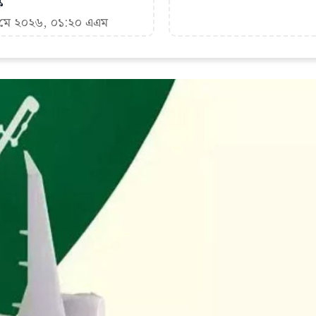
ক
৪ মে ২০২৬, ০১:২০ এএম