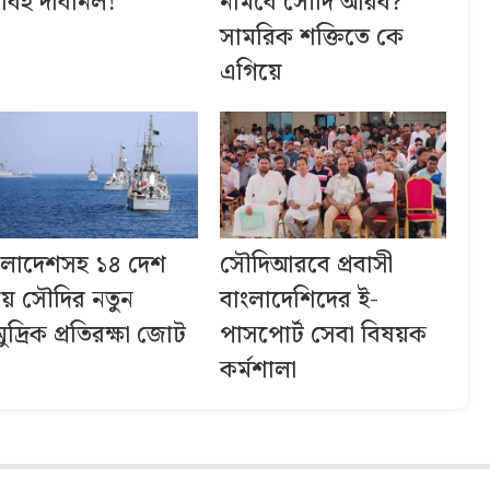
াবহ দাবানল!
নামবে সৌদি আরব?
সামরিক শক্তিতে কে
এগিয়ে
ংলাদেশসহ ১৪ দেশ
সৌদিআরবে প্রবাসী
য়ে সৌদির নতুন
বাংলাদেশিদের ই-
ুদ্রিক প্রতিরক্ষা জোট
পাসপোর্ট সেবা বিষয়ক
কর্মশালা