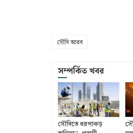
সৌদি আরব
সম্পর্কিত খবর
সৌদিতে ধরপাকড়
সৌ