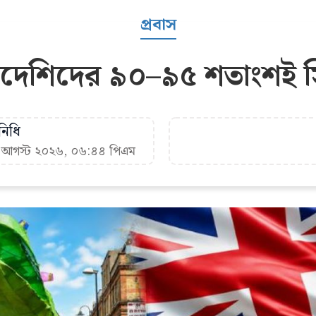
প্রবাস
ংলাদেশিদের ৯০–৯৫ শতাংশই স
িনিধি
৩ আগস্ট ২০২৬, ০৬:৪৪ পিএম