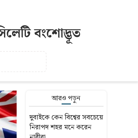
িলেটি বংশোদ্ভূত
আরও পড়ুন
দুবাইকে কেন বিশ্বের সবচেয়ে
নিরাপদ শহর মনে করেন
নারীরা