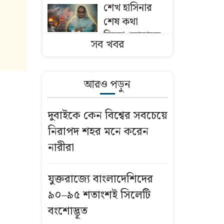
শেখ হাসিনার
শেষ কথা
ছিলো-‘আমাকে
সব খবর
গুলি করে মেরে
ফেলো’
আরও পড়ুন
কী আছে জুলাই
গণঅভ্যুত্থান
দুবাইকে কেন বিশ্বের সবচেয়ে
নিয়ে ‘বিতর্কিত’
নিরাপদ শহর মনে করেন
ডকুমেন্টারিতে?
নারীরা
কপাল পুড়তে
পারে অলস,
যুক্তরাজ্যে বাংলাদেশিদের
স্থবির ও বিতর্কিত
৯০–৯৫ শতাংশই সিলেটি
মন্ত্রী-প্রতিমন্ত্রীদের
বংশোদ্ভূত