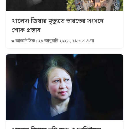
খালেদা জিয়ার মৃত্যুতে ভারতের সংসদে
শোক প্রস্তাব
আন্তর্জাতিক
২৮ জানুয়ারি ২০২৬, ১১:৩৩ এএম