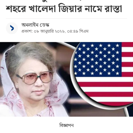
শহরে খালেদা জিয়ার নামে রাস্তা
সব
অনলাইন ডেস্ক
বিভাগ
প্রকাশ: ০৮ জানুয়ারি ২০২৬, ০৪:৪৯ পিএম
আর্কাইভ
কনভার্টার
বিজ্ঞাপন