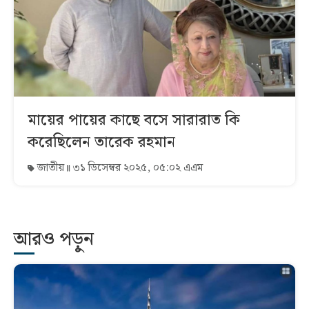
মায়ের পায়ের কাছে বসে সারারাত কি
করেছিলেন তারেক রহমান
জাতীয়
৩১ ডিসেম্বর ২০২৫, ০৫:০২ এএম
আরও পড়ুন