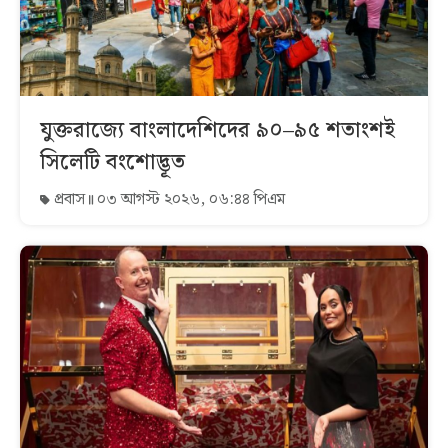
যুক্তরাজ্যে বাংলাদেশিদের ৯০–৯৫ শতাংশই
সিলেটি বংশোদ্ভূত
প্রবাস
০৩ আগস্ট ২০২৬, ০৬:৪৪ পিএম