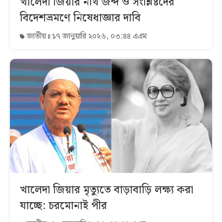
খালেদা জিয়ার নথি জব্দ ও সংশ্লিষ্টদের
বিদেশভ্রমণে নিষেধাজ্ঞার দাবি
জাতীয়
১৭ জানুয়ারি ২০২৬, ০৩:৪৪ এএম
খালেদা জিয়ার মৃত্যুতে বাড়াবাড়ি লক্ষ্য করা
যাচ্ছে: চরমোনাই পীর