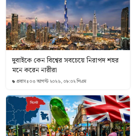
দুবাইকে কেন বিশ্বের সবচেয়ে নিরাপদ শহর
মনে করেন নারীরা
প্রবাস
০৩ আগস্ট ২০২৬, ০৮:০২ পিএম