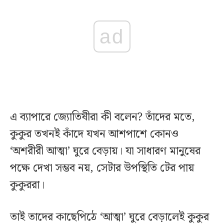
ad
এ ব্যাপারে জ্যোতিষীরা কী বলেন? তাঁদের মতে,
কুকুর তখনই কাঁদে যখন আশপাশে কোনও
‘অশরীরী আত্মা’ ঘুরে বেড়ায়। যা সাধারণ মানুষের
পক্ষে দেখা সম্ভব নয়, সেটার উপস্থিতি টের পায়
কুকুররা।
তাই তাদের কাছেপিঠে ‘আত্মা’ ঘুরে বেড়ালেই কুকুর