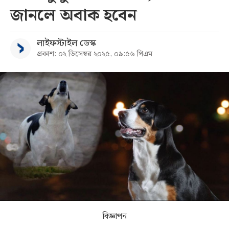
জানলে অবাক হবেন
সব
লাইফস্টাইল ডেস্ক
বিভাগ
প্রকাশ: ০২ ডিসেম্বর ২০২৫, ০৯:৫৬ পিএম
আর্কাইভ
কনভার্টার
বিজ্ঞাপন