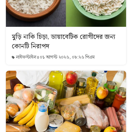
মুড়ি নাকি চিড়া, ডায়াবেটিক রোগীদের জন্য
কোনটি নিরাপদ
লাইফস্টাইল
০১ আগস্ট ২০২৬, ০৮:২৬ পিএম