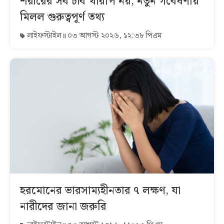
শরীরের সব চর্বি খারাপ নয়, নতুন গবেষণায়
মিলল গুরুত্বপূর্ণ তথ্য
লাইফস্টাইল
০৩ আগস্ট ২০২৬, ১২:৩৮ পিএম
হরমোনের ভারসাম্যহীনতার ৭ লক্ষণ, যা
নারীদের জানা জরুরি