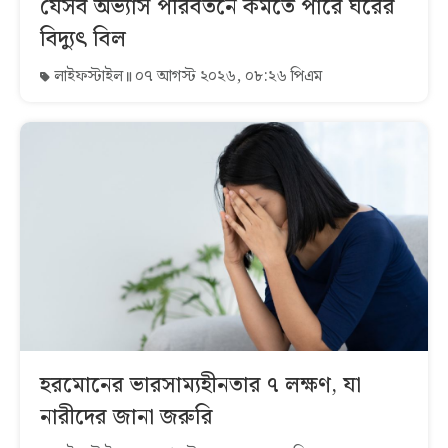
যেসব অভ্যাস পরিবর্তনে কমতে পারে ঘরের
বিদ্যুৎ বিল
লাইফস্টাইল
০৭ আগস্ট ২০২৬, ০৮:২৬ পিএম
হরমোনের ভারসাম্যহীনতার ৭ লক্ষণ, যা
নারীদের জানা জরুরি