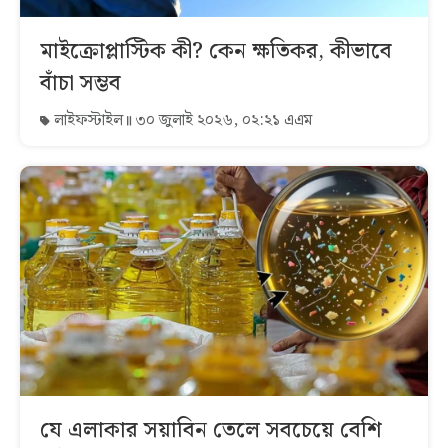
মাইক্রোপ্লাস্টিক কী? কেন ক্ষতিকর, কীভাবে
বাঁচা সম্ভব
লাইফস্টাইল
৩০ জুলাই ২০২৬, ০২:২১ এএম
যে এলাকার সয়াবিন তেলে সবচেয়ে বেশি