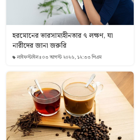
হরমোনের ভারসাম্যহীনতার ৭ লক্ষণ, যা
নারীদের জানা জরুরি
লাইফস্টাইল
০৩ আগস্ট ২০২৬, ১২:৩৩ পিএম