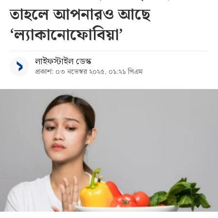
তাহলে আপনারও আছে
সব
‘ল্যাকানোফোবিয়া’
বিভাগ
লাইফস্টাইল ডেস্ক
প্রকাশ: ০৩ নভেম্বর ২০২৫, ০১:২১ পিএম
আর্কাইভ
কনভার্টার