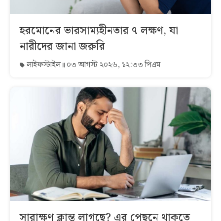
হরমোনের ভারসাম্যহীনতার ৭ লক্ষণ, যা
নারীদের জানা জরুরি
লাইফস্টাইল
০৩ আগস্ট ২০২৬, ১২:৩৩ পিএম
সারাক্ষণ ক্লান্ত লাগছে? এর পেছনে থাকতে