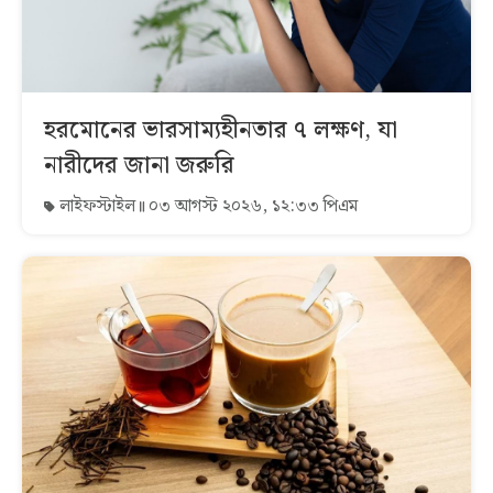
হরমোনের ভারসাম্যহীনতার ৭ লক্ষণ, যা
নারীদের জানা জরুরি
লাইফস্টাইল
০৩ আগস্ট ২০২৬, ১২:৩৩ পিএম