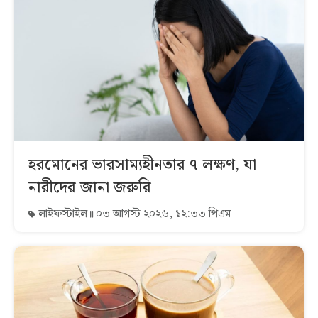
হরমোনের ভারসাম্যহীনতার ৭ লক্ষণ, যা
নারীদের জানা জরুরি
লাইফস্টাইল
০৩ আগস্ট ২০২৬, ১২:৩৩ পিএম