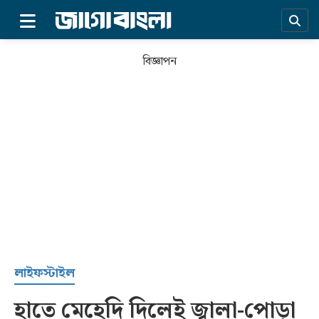
×
বিজ্ঞাপন
প্রচ্ছদ
লাইফস্টাইল
হাতে মেহেদি দিলেই জ্বালা-পোড়া
সর্বশেষ