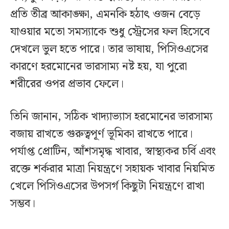
প্রতি তীব্র আকাঙ্ক্ষা, এমনকি হঠাৎ ওজন বেড়ে
যাওয়ার মতো সমস্যাকে শুধু স্ট্রেসের ফল হিসেবে
দেখলে ভুল হতে পারে। তার ভাষায়, পিসিওএসের
কারণে হরমোনের ভারসাম্য নষ্ট হয়, যা পুরো
শরীরের ওপর প্রভাব ফেলে।
তিনি জানান, সঠিক খাদ্যাভ্যাস হরমোনের ভারসাম্য
বজায় রাখতে গুরুত্বপূর্ণ ভূমিকা রাখতে পারে।
পর্যাপ্ত প্রোটিন, আঁশসমৃদ্ধ খাবার, স্বাস্থ্যকর চর্বি এবং
রক্তে শর্করার মাত্রা নিয়ন্ত্রণে সহায়ক খাবার নিয়মিত
খেলে পিসিওএসের উপসর্গ কিছুটা নিয়ন্ত্রণে রাখা
সম্ভব।