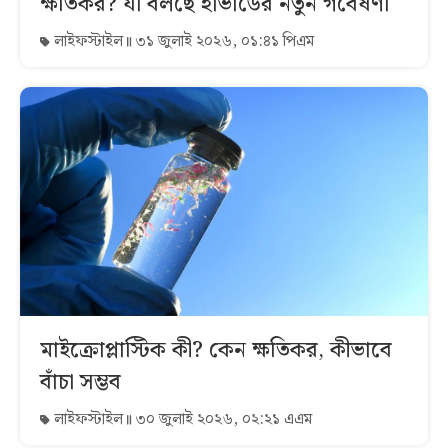
ক্ষতিকর? যা বলছে হার্ভার্ডের নতুন গবেষণা
লাইফস্টাইল
৩১ জুলাই ২০২৬, ০১:৪১ পিএম
মাইক্রোপ্লাস্টিক কী? কেন ক্ষতিকর, কীভাবে
বাঁচা সম্ভব
লাইফস্টাইল
৩০ জুলাই ২০২৬, ০২:২১ এএম