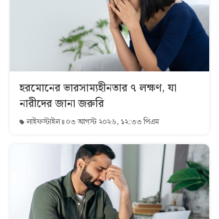
হরমোনের ভারসাম্যহীনতার ৭ লক্ষণ, যা
নারীদের জানা জরুরি
লাইফস্টাইল
০৩ আগস্ট ২০২৬, ১২:৩৩ পিএম