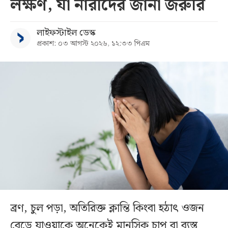
লক্ষণ, যা নারীদের জানা জরুরি
লাইফস্টাইল ডেস্ক
প্রকাশ: ০৩ আগস্ট ২০২৬, ১২:৩৩ পিএম
ব্রণ, চুল পড়া, অতিরিক্ত ক্লান্তি কিংবা হঠাৎ ওজন
বেড়ে যাওয়াকে অনেকেই মানসিক চাপ বা ব্যস্ত