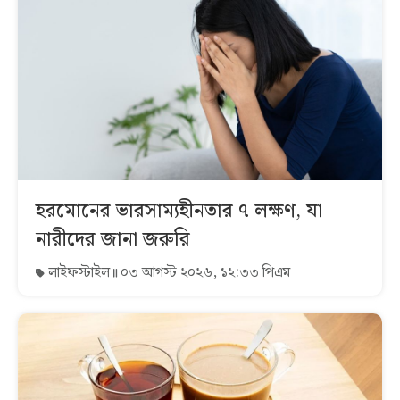
হরমোনের ভারসাম্যহীনতার ৭ লক্ষণ, যা
নারীদের জানা জরুরি
লাইফস্টাইল
০৩ আগস্ট ২০২৬, ১২:৩৩ পিএম