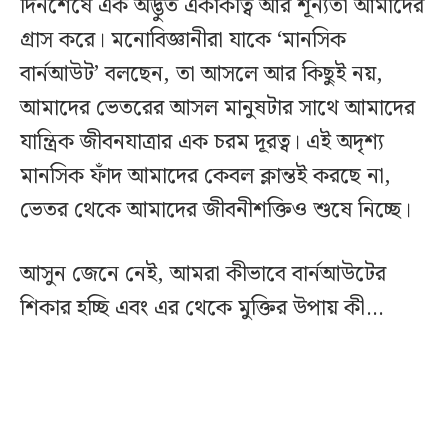
দিনশেষে এক অদ্ভুত একাকীত্ব আর শূন্যতা আমাদের
গ্রাস করে। মনোবিজ্ঞানীরা যাকে ‘মানসিক
বার্নআউট’ বলছেন, তা আসলে আর কিছুই নয়,
আমাদের ভেতরের আসল মানুষটার সাথে আমাদের
যান্ত্রিক জীবনযাত্রার এক চরম দূরত্ব। এই অদৃশ্য
মানসিক ফাঁদ আমাদের কেবল ক্লান্তই করছে না,
ভেতর থেকে আমাদের জীবনীশক্তিও শুষে নিচ্ছে।
আসুন জেনে নেই, আমরা কীভাবে বার্নআউটের
শিকার হচ্ছি এবং এর থেকে মুক্তির উপায় কী…