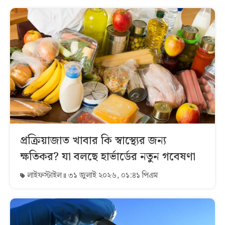
প্রক্রিয়াজাত খাবার কি স্বাস্থ্যের জন্য
ক্ষতিকর? যা বলছে হার্ভার্ডের নতুন গবেষণা
লাইফস্টাইল
৩১ জুলাই ২০২৬, ০১:৪১ পিএম