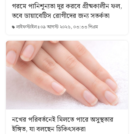
গরমে পানিশূন্যতা দূর করবে গ্রীষ্মকালীন ফল,
তবে ডায়াবেটিস রোগীদের জন্য সতর্কতা
লাইফস্টাইল
০৯ আগস্ট ২০২৬, ০৩:৩৩ পিএম
নখের পরিবর্তনেই মিলতে পারে অসুস্থতার
ইঙ্গিত, যা বলছেন চিকিৎসকরা