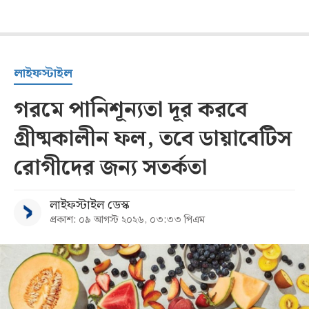
লাইফস্টাইল
গরমে পানিশূন্যতা দূর করবে
গ্রীষ্মকালীন ফল, তবে ডায়াবেটিস
রোগীদের জন্য সতর্কতা
লাইফস্টাইল ডেস্ক
প্রকাশ: ০৯ আগস্ট ২০২৬, ০৩:৩৩ পিএম