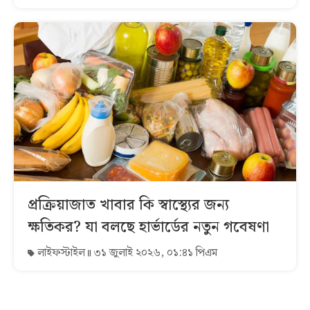
প্রক্রিয়াজাত খাবার কি স্বাস্থ্যের জন্য
ক্ষতিকর? যা বলছে হার্ভার্ডের নতুন গবেষণা
লাইফস্টাইল
৩১ জুলাই ২০২৬, ০১:৪১ পিএম