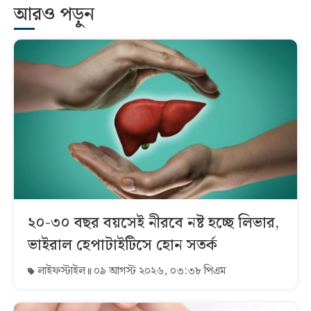
আরও পড়ুন
২০-৩০ বছর বয়সেই নীরবে নষ্ট হচ্ছে লিভার,
ভাইরাল হেপাটাইটিসে হোন সতর্ক
লাইফস্টাইল
০৯ আগস্ট ২০২৬, ০৩:৩৮ পিএম