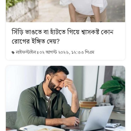
সিঁড়ি ভাঙতে বা হাঁটতে গিয়ে শ্বাসকষ্ট কোন
রোগের ইঙ্গিত দেয়?
লাইফস্টাইল
০২ আগস্ট ২০২৬, ১২:৩৩ পিএম