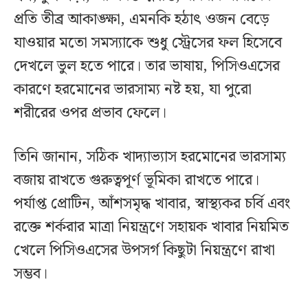
প্রতি তীব্র আকাঙ্ক্ষা, এমনকি হঠাৎ ওজন বেড়ে
যাওয়ার মতো সমস্যাকে শুধু স্ট্রেসের ফল হিসেবে
দেখলে ভুল হতে পারে। তার ভাষায়, পিসিওএসের
কারণে হরমোনের ভারসাম্য নষ্ট হয়, যা পুরো
শরীরের ওপর প্রভাব ফেলে।
তিনি জানান, সঠিক খাদ্যাভ্যাস হরমোনের ভারসাম্য
বজায় রাখতে গুরুত্বপূর্ণ ভূমিকা রাখতে পারে।
পর্যাপ্ত প্রোটিন, আঁশসমৃদ্ধ খাবার, স্বাস্থ্যকর চর্বি এবং
রক্তে শর্করার মাত্রা নিয়ন্ত্রণে সহায়ক খাবার নিয়মিত
খেলে পিসিওএসের উপসর্গ কিছুটা নিয়ন্ত্রণে রাখা
সম্ভব।