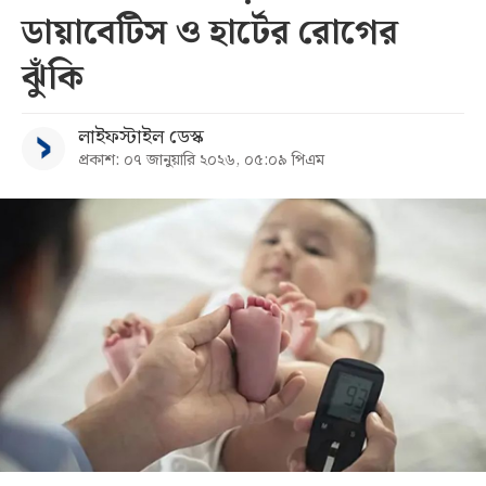
ডায়াবেটিস ও হার্টের রোগের
সব
ঝুঁকি
বিভাগ
লাইফস্টাইল ডেস্ক
প্রকাশ: ০৭ জানুয়ারি ২০২৬, ০৫:০৯ পিএম
আর্কাইভ
কনভার্টার