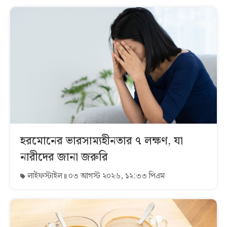
হরমোনের ভারসাম্যহীনতার ৭ লক্ষণ, যা
নারীদের জানা জরুরি
লাইফস্টাইল
০৩ আগস্ট ২০২৬, ১২:৩৩ পিএম