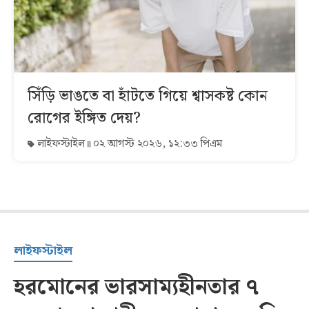
সিঁড়ি ভাঙতে বা হাঁটতে গিয়ে শ্বাসকষ্ট কোন
রোগের ইঙ্গিত দেয়?
লাইফস্টাইল
০২ আগস্ট ২০২৬, ১২:৩৩ পিএম
লাইফস্টাইল
হরমোনের ভারসাম্যহীনতার ৭