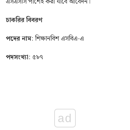
এসএসসি পাশেই করা যাবে আবেদন।
চাকরির বিবরণ
পদের নাম
: শিক্ষানবিশ এসবিএ-এ
পদসংখ্যা
: ৫৮৭
ad