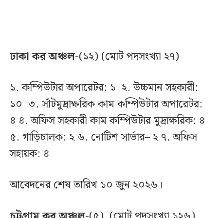
ঢাকা কর অঞ্চল
-(১২) (মোট পদসংখ্যা ২৭)
১. কম্পিউটার অপারেটর: ১ ২. উচ্চমান সহকারী:
১০ ৩. সাঁটমুদ্রাক্ষরিক কাম কম্পিউটার অপারেটর:
৪ ৪. অফিস সহকারী কাম কম্পিউটার মুদ্রাক্ষরিক: ৪
৫. গাড়িচালক: ২ ৬. নোটিশ সার্ভার– ২ ৭. অফিস
সহায়ক: ৪
আবেদনের শেষ তারিখ ১০ জুন ২০২৬।
চট্টগ্রাম কর অঞ্চল-
(৫) (মোট পদসংখ্যা ১২৬)