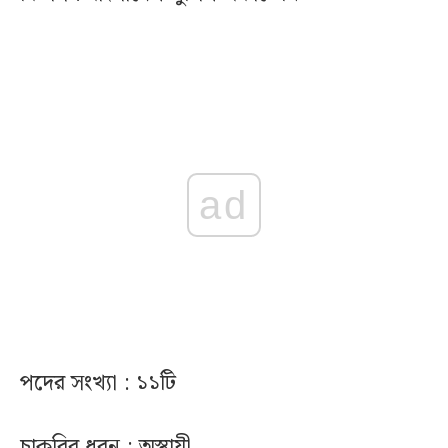
ad
পদের সংখ্যা : ১১টি
চাকরির ধরন : অস্থায়ী