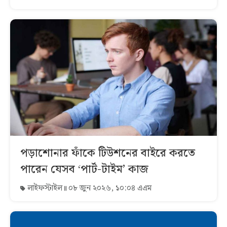
পড়াশোনার ফাঁকে টিউশনের বাইরে করতে
পারেন যেসব ‘পার্ট-টাইম’ কাজ
লাইফস্টাইল
০৮ জুন ২০২৬, ১০:০৪ এএম