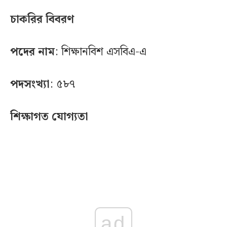
চাকরির বিবরণ
পদের নাম
: শিক্ষানবিশ এসবিএ-এ
পদসংখ্যা
: ৫৮৭
শিক্ষাগত যোগ্যতা
ad