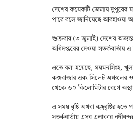
দেশের কয়েকটি জেলায় দুপুরের 
পারে বলে জানিয়েছে আবহাওয়া অফিস।
শুক্রবার (৩ জুলাই) দেশের অভ্যন্ত
অধিদপ্তরের দেওয়া সতর্কবার্তায় 
এতে বলা হয়েছে, ময়মনসিংহ, খুলনা,
কক্সবাজার এবং সিলেট অঞ্চলের ওপর
থেকে ৬০ কিলোমিটার বেগে অস্থা
এ সময় বৃষ্টি অথবা বজ্রবৃষ্টির হতে
সতর্কবার্তায় এসব এলাকার নদীবন