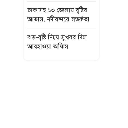
সিলেটে দুই
ঢাকাসহ ১৩ জেলায় বৃষ্টির
বাসের মুখোমুখি
সংঘর্ষে নিহত ৮
আভাস, নদীবন্দরে সতর্কতা
দেশে স্বর্ণের দামে
ঝড়-বৃষ্টি নিয়ে সুখবর দিল
বড় পতন, আজ
আবহাওয়া অফিস
থেকে নতুন দর
আজকের স্বর্ণের
দাম: ৭ আগস্ট
২০২৬
১০ আগস্ট
এসএসসি
পরীক্ষার ফল
প্রকাশ, যেভাবে