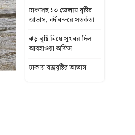
ঢাকাসহ ১৩ জেলায় বৃষ্টির
আভাস, নদীবন্দরে সতর্কতা
ঝড়-বৃষ্টি নিয়ে সুখবর দিল
আবহাওয়া অফিস
ঢাকায় বজ্রবৃষ্টির আভাস