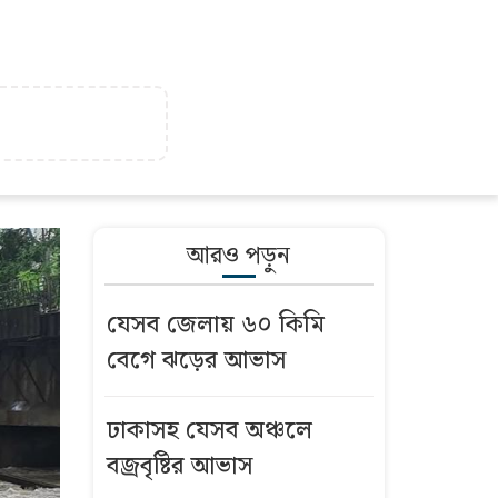
আরও পড়ুন
যেসব জেলায় ৬০ কিমি
বেগে ঝড়ের আভাস
ঢাকাসহ যেসব অঞ্চলে
বজ্রবৃষ্টির আভাস