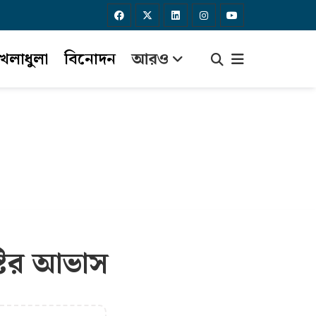
েলাধুলা
বিনোদন
আরও
্টির আভাস