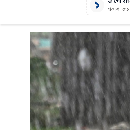
জাগো বাংল
প্রকাশ: ০