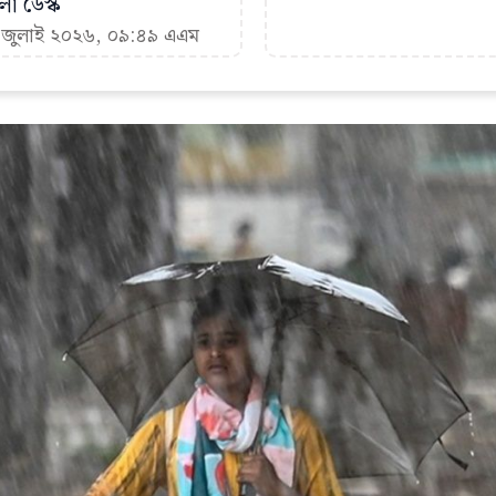
া ডেস্ক
৩ জুলাই ২০২৬, ০৯:৪৯ এএম