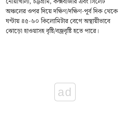
নোয়াখালী, চট্টগ্রাম, কক্সবাজার এবং সিলেট
অঞ্চলের ওপর দিয়ে দক্ষিণ/দক্ষিণ-পূর্ব দিক থেকে
ঘণ্টায় ৪৫-৬০ কিলোমিটার বেগে অস্থায়ীভাবে
ঝোড়ো হাওয়াসহ বৃষ্টি/বজ্রবৃষ্টি হতে পারে।
ad