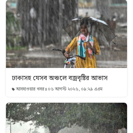
ঢাকাসহ যেসব অঞ্চলে বজ্রবৃষ্টির আভাস
আবহাওয়ার খবর
০৬ আগস্ট ২০২৬, ০৯:২৯ এএম