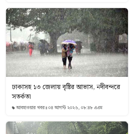
ঢাকাসহ ১৩ জেলায় বৃষ্টির আভাস, নদীবন্দরে
সতর্কতা
আবহাওয়ার খবর
০৪ আগস্ট ২০২৬, ০৮:৪৮ এএম