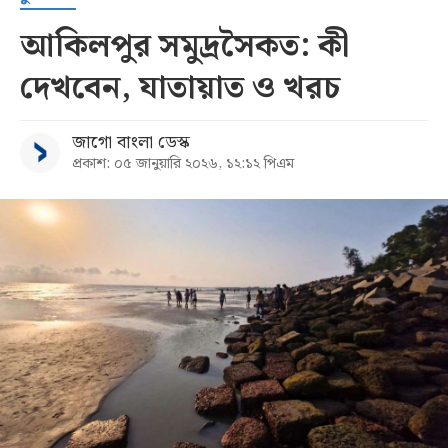
আকিলপুর সমুদ্রসৈকত: কী
দেখবেন, যাতায়াত ও খরচ
জাগো বাংলা ডেস্ক
প্রকাশ: ০৫ জানুয়ারি ২০২৬, ১২:১২ পিএম