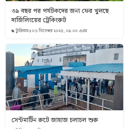
৩৯ বছর পর পর্যটকদের জন্য ফের খুলছে
দার্জিলিংয়ের ট্রেকিংরুট
ট্যুরিজম
০৬ ডিসেম্বর ২০২৫, ০৯:০০ এএম
সেন্টমার্টিন রুটে জাহাজ চলাচল শুরু