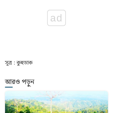
ad
সূত্র : কুহুডাক
আরও পড়ুন