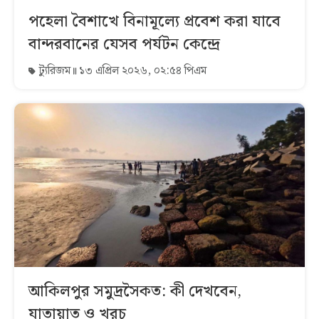
পহেলা বৈশাখে বিনামূল্যে প্রবেশ করা যাবে
বান্দরবানের যেসব পর্যটন কেন্দ্রে
ট্যুরিজম
১৩ এপ্রিল ২০২৬, ০২:৫৪ পিএম
আকিলপুর সমুদ্রসৈকত: কী দেখবেন,
যাতায়াত ও খরচ