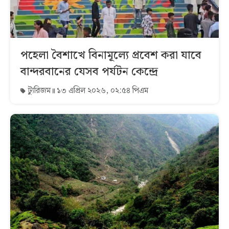
পহেলা বৈশাখে বিনামূল্যে প্রবেশ করা যাবে
বান্দরবানের যেসব পর্যটন কেন্দ্রে
ট্যুরিজম
১৩ এপ্রিল ২০২৬, ০২:৫৪ পিএম