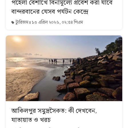
পহেলা বৈশাখে বিনামূল্যে প্রবেশ করা যাবে
বান্দরবানের যেসব পর্যটন কেন্দ্রে
ট্যুরিজম
১৩ এপ্রিল ২০২৬, ০২:৫৪ পিএম
আকিলপুর সমুদ্রসৈকত: কী দেখবেন,
যাতায়াত ও খরচ