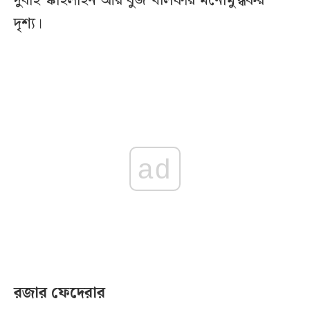
দুবাই স্কাইলাইন আর বুর্জ খলিফার মনোমুগ্ধকর
দৃশ্য।
ad
রজার ফেদেরার