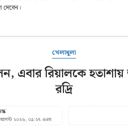
োগ দেবেন।
খেলাধুলা
ন, এবার রিয়ালকে হতাশায় ডুব
রদ্রি
স্ক
৭ আগস্ট ২০২৬, ০৯:২৭ এএম