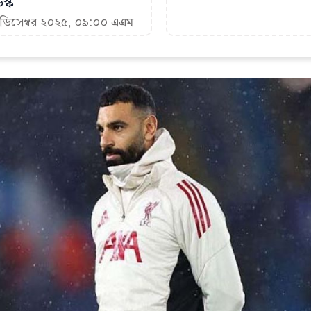
স্ক
 ডিসেম্বর ২০২৫, ০৯:০০ এএম