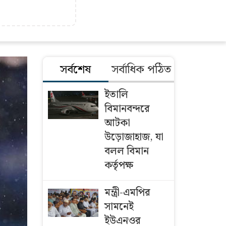
সর্বশেষ
সর্বাধিক পঠিত
ইতালি
বিমানবন্দরে
আটকা
উড়োজাহাজ, যা
বলল বিমান
কর্তৃপক্ষ
মন্ত্রী-এমপির
সামনেই
ইউএনওর