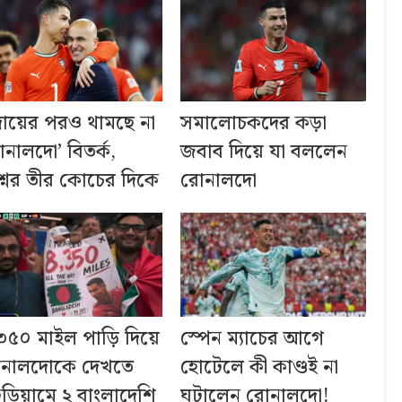
দায়ের পরও থামছে না
সমালোচকদের কড়া
োনালদো’ বিতর্ক,
জবাব দিয়ে যা বললেন
রশ্নের তীর কোচের দিকে
রোনালদো
৩৫০ মাইল পাড়ি দিয়ে
স্পেন ম্যাচের আগে
নালদোকে দেখতে
হোটেলে কী কাণ্ডই না
টেডিয়ামে ২ বাংলাদেশি
ঘটালেন রোনালদো!