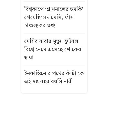
মিস করে
বিশ্বকাপে ‘প্রাণনাশের হুমকি’
বিমানের পিছু
নিলেন
পেয়েছিলেন মেসি, ফাঁস
বাংলাদেশি নারী
চাঞ্চল্যকর তথ্য
সংসদে
মেসির বাবার মৃত্যু, ফুটবল
প্রধানমন্ত্রীকে ডিম
বিশ্বে নেমে এসেছে শোকের
মারলো বিরোধী
ছায়া
দলের এমপি,
ভিডিও ভাইরাল
ইনফান্তিনোর পথের কাঁটা কে
বিএনপির
এই ৪৫ বছর বয়সি নারী
রাষ্ট্রপতি পদের
জন্য মির্জা
ফখরুল মনোনীত