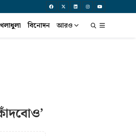
েলাধুলা
বিনোদন
আরও
কাঁদবোও’