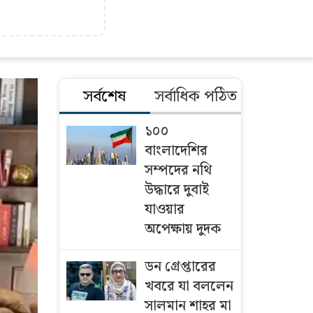
সর্বশেষ
সর্বাধিক পঠিত
১০০
বাংলাদেশির
সম্পদের নথি
উদ্ধারে দুবাই
যাওয়ার
অপেক্ষায় দুদক
ডন গ্রেপ্তারের
খবরে যা বললেন
সালমান শাহর মা