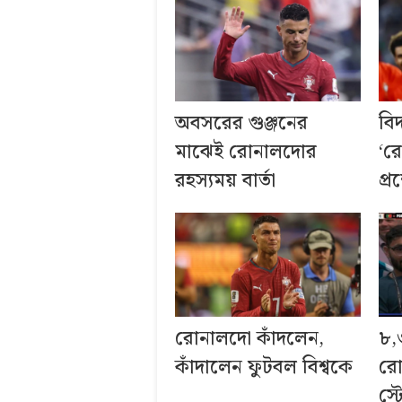
অবসরের গুঞ্জনের
বি
মাঝেই রোনালদোর
‘র
রহস্যময় বার্তা
প্
রোনালদো কাঁদলেন,
৮,
কাঁদালেন ফুটবল বিশ্বকে
রো
স্