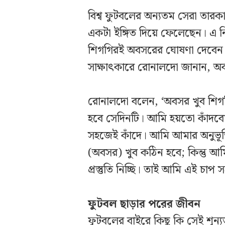
বিশ্ব ফুটবলের অন্যতম সেরা তার
একটা ইঙ্গিত দিয়ে ফেলেছেন। এ নি
শিগগিরই অবসরের ঘোষণা দেবেন। ব
সাক্ষাৎকারে রোনালদো জানান, অ
রোনালদো বলেন, ‘অবসর খুব শিগগি
হবে সেদিনটি। আমি হয়তো কাঁদব
সহজেই কাঁদে। আমি আমার অনুভূত
(অবসর) খুব কঠিন হবে; কিন্তু আ
প্রস্তুতি নিচ্ছি। তাই আমি এই চা
ফুটবল ছাড়ার পরের জীবন
ফুটবলের বাইরে কিছু কি সেই শূন্