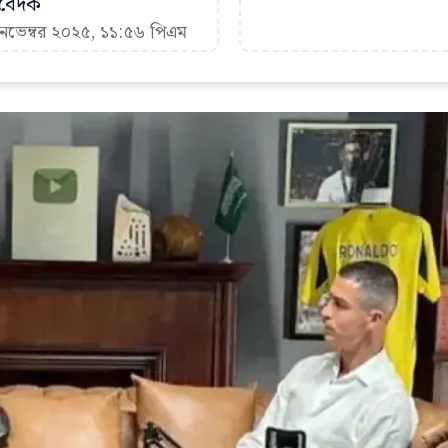
তিবেদক
 নভেম্বর ২০২৫, ১১:৫৬ পিএম