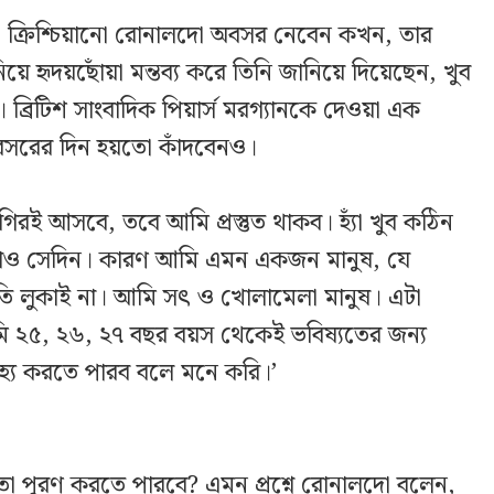
কা ক্রিশ্চিয়ানো রোনালদো অবসর নেবেন কখন, তার
য়ে হৃদয়ছোঁয়া মন্তব্য করে তিনি জানিয়ে দিয়েছেন, খুব
্রিটিশ সাংবাদিক পিয়ার্স মরগ্যানকে দেওয়া এক
বসরের দিন হয়তো কাঁদবেনও।
রই আসবে, তবে আমি প্রস্তুত থাকব। হ্যাঁ খুব কঠিন
োও সেদিন। কারণ আমি এমন একজন মানুষ, যে
ি লুকাই না। আমি সৎ ও খোলামেলা মানুষ। এটা
মি ২৫, ২৬, ২৭ বছর বয়স থেকেই ভবিষ্যতের জন্য
প সহ্য করতে পারব বলে মনে করি।’
যতা পূরণ করতে পারবে? এমন প্রশ্নে রোনালদো বলেন,