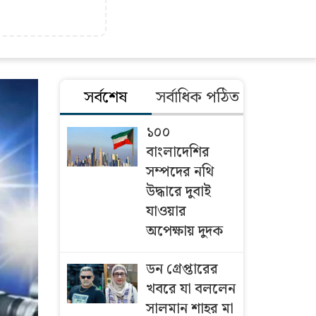
সর্বশেষ
সর্বাধিক পঠিত
১০০
বাংলাদেশির
সম্পদের নথি
উদ্ধারে দুবাই
যাওয়ার
অপেক্ষায় দুদক
ডন গ্রেপ্তারের
খবরে যা বললেন
সালমান শাহর মা