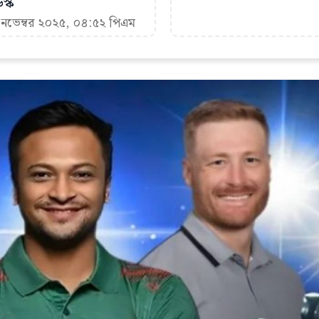
স্ক
 নভেম্বর ২০২৫, ০৪:৫২ পিএম