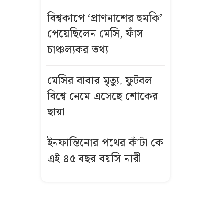
মিস করে
বিশ্বকাপে ‘প্রাণনাশের হুমকি’
বিমানের পিছু
নিলেন
পেয়েছিলেন মেসি, ফাঁস
বাংলাদেশি নারী
চাঞ্চল্যকর তথ্য
সংসদে
মেসির বাবার মৃত্যু, ফুটবল
প্রধানমন্ত্রীকে ডিম
বিশ্বে নেমে এসেছে শোকের
মারলো বিরোধী
ছায়া
দলের এমপি,
ভিডিও ভাইরাল
ইনফান্তিনোর পথের কাঁটা কে
বিএনপির
এই ৪৫ বছর বয়সি নারী
রাষ্ট্রপতি পদের
জন্য মির্জা
ফখরুল মনোনীত