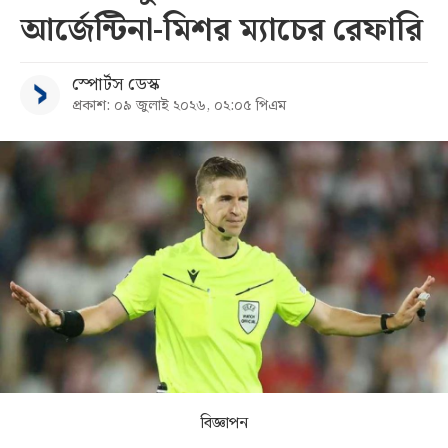
আর্জেন্টিনা-মিশর ম্যাচের রেফারি
সব
স্পোর্টস ডেস্ক
বিভাগ
প্রকাশ: ০৯ জুলাই ২০২৬, ০২:০৫ পিএম
আর্কাইভ
কনভার্টার
বিজ্ঞাপন