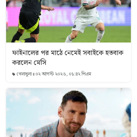
ফাইনালের পর মাঠে নেমেই সবাইকে হতবাক
করলেন মেসি
খেলাধুলা
০২ আগস্ট ২০২৬, ০১:৪২ পিএম