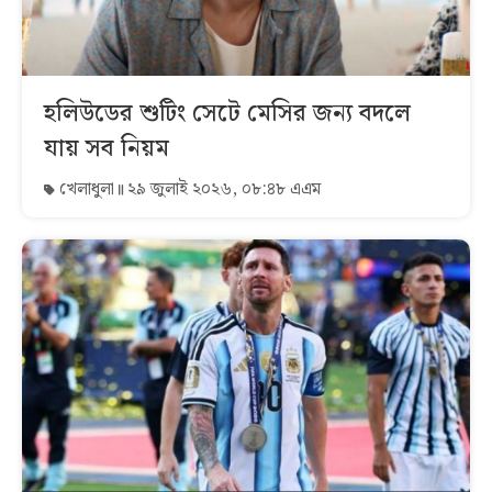
হলিউডের শুটিং সেটে মেসির জন্য বদলে
যায় সব নিয়ম
খেলাধুলা
২৯ জুলাই ২০২৬, ০৮:৪৮ এএম