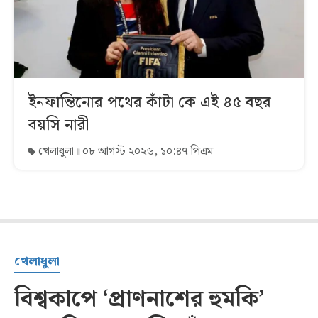
ইনফান্তিনোর পথের কাঁটা কে এই ৪৫ বছর
বয়সি নারী
খেলাধুলা
০৮ আগস্ট ২০২৬, ১০:৪৭ পিএম
খেলাধুলা
বিশ্বকাপে ‘প্রাণনাশের হুমকি’