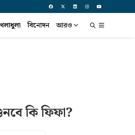
েলাধুলা
বিনোদন
আরও
, শুনবে কি ফিফা?