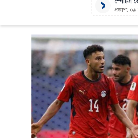
স্পোর্টস ডে
প্রকাশ: ০