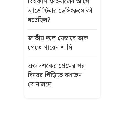
বিশ্বকাপ ফাইনালের আগে
বিস্ফোরণে একই
আর্জেন্টিনার ড্রেসিংরুমে কী
পরিবারের
ঘটেছিল?
শিশুসহ ৩ জন
দগ্ধ
জাতীয় দলে যেভাবে ডাক
গ্রিসে দুই
পেতে পারেন শামি
শতাধিক
অভিবাসী উদ্ধার,
এক দশকের প্রেমের পর
অধিকাংশই
বিয়ের পিঁড়িতে বসছেন
বাংলাদেশি
রোনালদো
কীভাবে এখনো
উজ্জ্বল রূপ ও
লাবণ্য ধরে
রেখেছেন কাজল