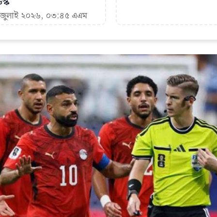
স্ক
৯ জুলাই ২০২৬, ০৩:৪৫ এএম