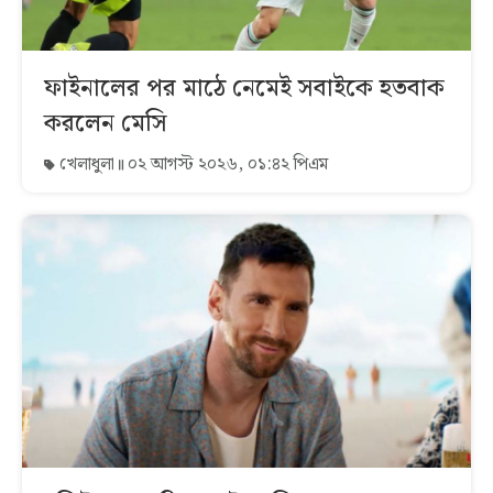
ফাইনালের পর মাঠে নেমেই সবাইকে হতবাক
করলেন মেসি
খেলাধুলা
০২ আগস্ট ২০২৬, ০১:৪২ পিএম