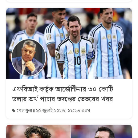
এফবিআই কর্তৃক আর্জেন্টিনার ৩০ কোটি
ডলার অর্থ পাচার তদন্তের ভেতরের খবর
খেলাধুলা
২৫ জুলাই ২০২৬, ১১:২৩ এএম