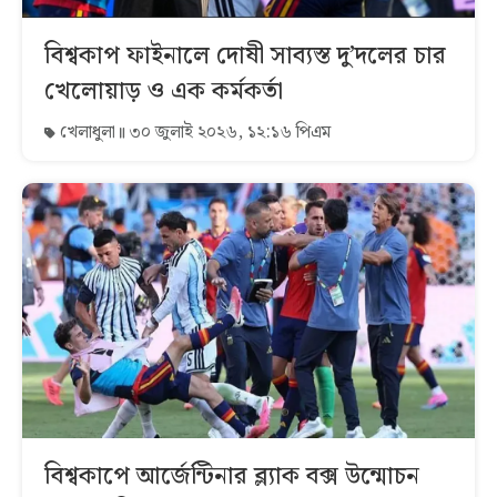
বিশ্বকাপ ফাইনালে দোষী সাব্যস্ত দু’দলের চার
খেলোয়াড় ও এক কর্মকর্তা
খেলাধুলা
৩০ জুলাই ২০২৬, ১২:১৬ পিএম
বিশ্বকাপে আর্জেন্টিনার ব্ল্যাক বক্স উন্মোচন