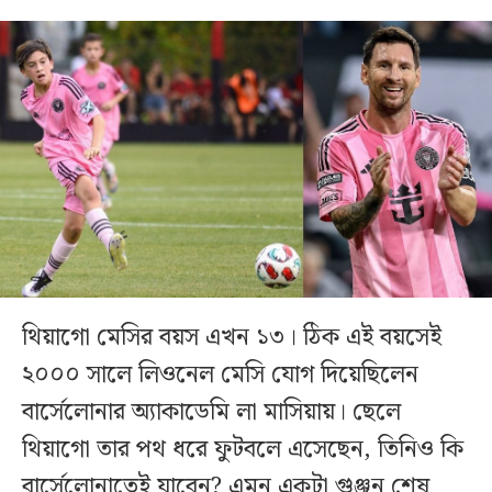
থিয়াগো মেসির বয়স এখন ১৩। ঠিক এই বয়সেই
২০০০ সালে লিওনেল মেসি যোগ দিয়েছিলেন
বার্সেলোনার অ্যাকাডেমি লা মাসিয়ায়। ছেলে
থিয়াগো তার পথ ধরে ফুটবলে এসেছেন, তিনিও কি
বার্সেলোনাতেই যাবেন? এমন একটা গুঞ্জন শেষ