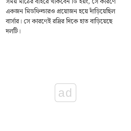
সময় মাঠের বাইরে থাকবেন ডি ইয়ং, সে কারণে
একজন মিডফিল্ডারও প্রয়োজন হয়ে দাঁড়িয়েছিল
বার্সার। সে কারণেই রদ্রির দিকে হাত বাড়িয়েছে
দলটি।
ad