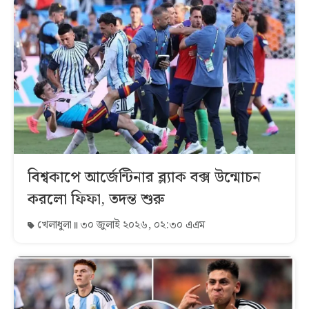
বিশ্বকাপে আর্জেন্টিনার ব্ল্যাক বক্স উন্মোচন
করলো ফিফা, তদন্ত শুরু
খেলাধুলা
৩০ জুলাই ২০২৬, ০২:৩০ এএম