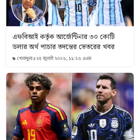
এফবিআই কর্তৃক আর্জেন্টিনার ৩০ কোটি
ডলার অর্থ পাচার তদন্তের ভেতরের খবর
খেলাধুলা
২৫ জুলাই ২০২৬, ১১:২৩ এএম