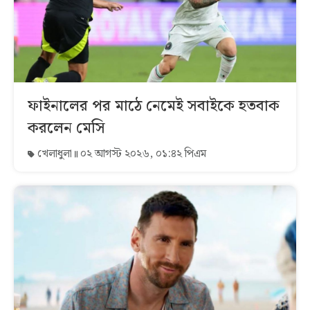
ফাইনালের পর মাঠে নেমেই সবাইকে হতবাক
করলেন মেসি
খেলাধুলা
০২ আগস্ট ২০২৬, ০১:৪২ পিএম