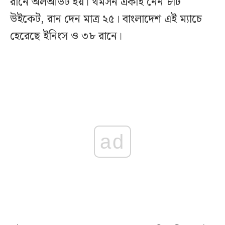
রানে অলআউট হয়। থমসন একাই নেন ৮টি
উইকেট, রান দেন মাত্র ২৫। বাংলাদেশ এই ম্যাচে
হেরেছে ইনিংস ও ৩৮ রানে।
ad