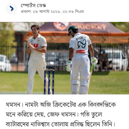
স্পোর্টস ডেস্ক
প্রকাশ: ০৮ আগস্ট ২০২৬, ০২:৩৮ পিএম
থমসন। নামটা অজি ক্রিকেটের এক কিংবদন্তিকে
মনে করিয়ে দেয়, জেফ থমসন। গতি তুলে
ব্যাটারদের নাভিশ্বাস তোলায় প্রসিদ্ধ ছিলেন তিনি।