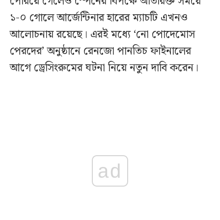
পেরিয়ে গেলেও স্পেনের বিপক্ষে অতিরিক্ত সময়ে
১-০ গোলে আর্জেন্টিনার হারের ম্যাচটি এখনও
আলোচনায় রয়েছে। এরই মধ্যে ‘নো পোদেমোস
পেরদের’ অনুষ্ঠানে রেনজো পানতিচ ফাইনালের
আগে ড্রেসিংরুমের ঘটনা নিয়ে নতুন দাবি করেন।
ad