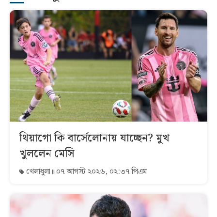
থিয়াগো কি বার্সেলোনায় যাচ্ছেন? মুখ
খুললেন মেসি
খেলাধুলা
০৭ আগস্ট ২০২৬, ০২:৩৭ পিএম