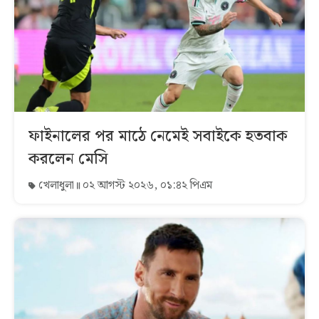
ফাইনালের পর মাঠে নেমেই সবাইকে হতবাক
করলেন মেসি
খেলাধুলা
০২ আগস্ট ২০২৬, ০১:৪২ পিএম