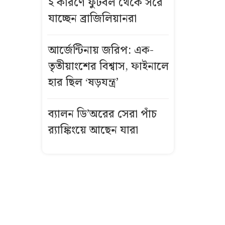
২ কারণে ফুটবল থেকে সরে
সবচেয়ে বেশি
যাচ্ছেন ব্রাজিলিয়ানরা
কই মাছে
শেষ মুহুর্তে শেখ
আর্জেন্টিনায় জরিপ: এক-
হাসিনার সাথে যা
তৃতীয়াংশের বিশ্বাস, ফাইনালে
ঘটেছিল!
হার ছিল ‘ষড়যন্ত্র’
সাকিব আল
ব্যালন ডি’অরের সেরা পাঁচ
হাসানের বাড়িতে
র‌্যাঙ্কিংয়ে আছেন যারা
আগুন,
পেট্রলবোমা
বিস্ফোরণ
শেখ হাসিনার
শেষ কথা
ছিলো-‘আমাকে