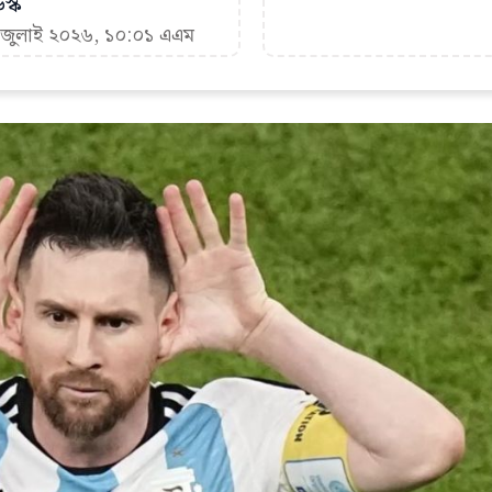
স্ক
৮ জুলাই ২০২৬, ১০:০১ এএম