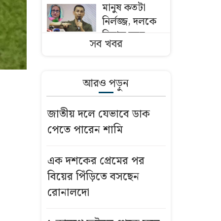
মানুষ কতটা
নির্লজ্জ, দলকে
বিভ্রান্ত করে
সব খবর
এখন অবাস্তব
স্বপ্ন দেখাচ্ছেন
আরও পড়ুন
১৫ হাজার
বিদেশি কর্মীর
জাতীয় দলে যেভাবে ডাক
আবেদন দ্রুত
পেতে পারেন শামি
নিষ্পত্তির নির্দেশ
মালয়েশিয়ার
প্রধানমন্ত্রীর
এক দশকের প্রেমের পর
বিয়ের পিঁড়িতে বসছেন
পাঁচ দেশি মাছে
রোনালদো
মিলল
মাইক্রোপ্লাস্টিক,