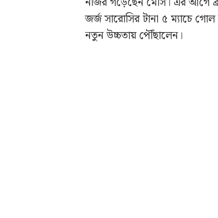
নজির গড়েছেন মেসি। এর আগে ব্রা
জর্জ সারোসির টানা ৫ ম্যাচে গোল 
নতুন উচ্চতায় পৌঁছালেন।