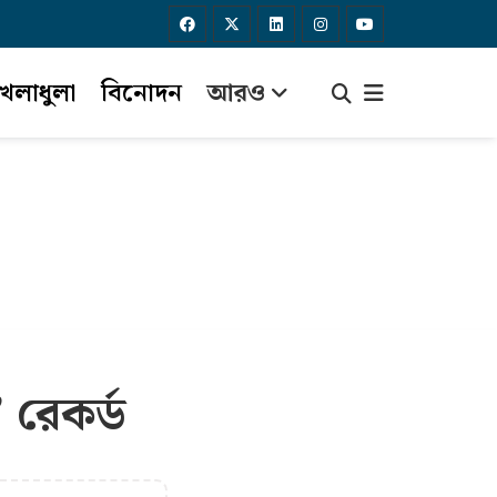
েলাধুলা
বিনোদন
আরও
 রেকর্ড