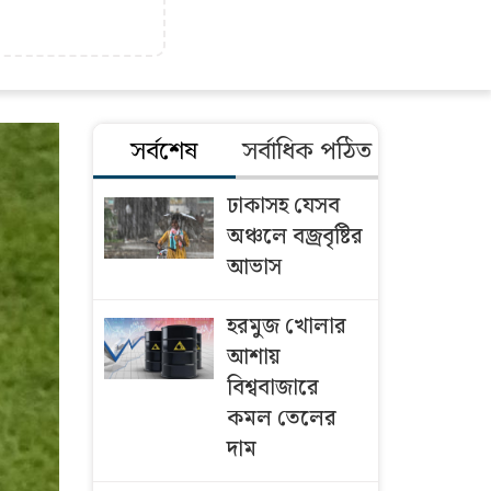
সর্বশেষ
সর্বাধিক পঠিত
ঢাকাসহ যেসব
অঞ্চলে বজ্রবৃষ্টির
আভাস
হরমুজ খোলার
আশায়
বিশ্ববাজারে
কমল তেলের
দাম