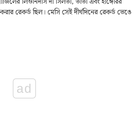
জিলের লিওনিদাস দা সিলভা, ভাভা এবং হাঙ্গেরির
করার রেকর্ড ছিল। মেসি সেই দীর্ঘদিনের রেকর্ড ভেঙে
ad