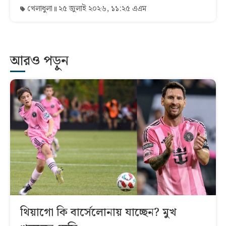
খেলাধুলা
২৫ জুলাই ২০২৬, ১১:২৫ এএম
আরও পড়ুন
থিয়াগো কি বার্সেলোনায় যাচ্ছেন? মুখ