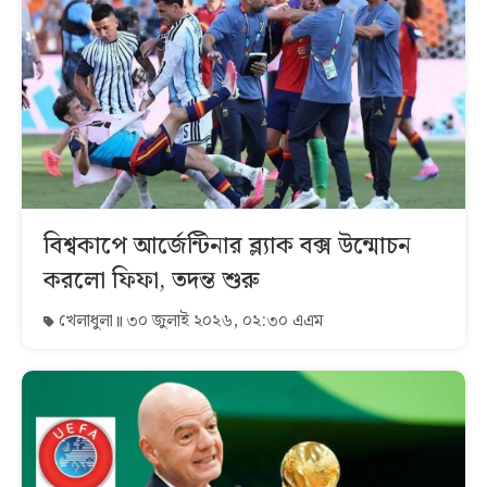
বিশ্বকাপে আর্জেন্টিনার ব্ল্যাক বক্স উন্মোচন
করলো ফিফা, তদন্ত শুরু
খেলাধুলা
৩০ জুলাই ২০২৬, ০২:৩০ এএম