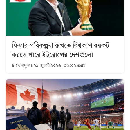
ফিফার পরিকল্পনা রুখতে বিশ্বকাপ বয়কট
করতে পারে ইউরোপের দেশগুলো
খেলাধুলা
২৯ জুলাই ২০২৬, ০৬:০২ এএম