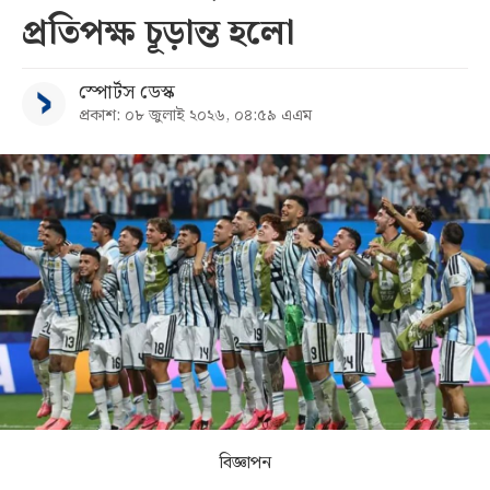
প্রতিপক্ষ চূড়ান্ত হলো
সব
স্পোর্টস ডেস্ক
বিভাগ
প্রকাশ: ০৮ জুলাই ২০২৬, ০৪:৫৯ এএম
আর্কাইভ
কনভার্টার
বিজ্ঞাপন