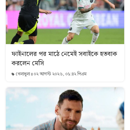
ফাইনালের পর মাঠে নেমেই সবাইকে হতবাক
করলেন মেসি
খেলাধুলা
০২ আগস্ট ২০২৬, ০১:৪২ পিএম