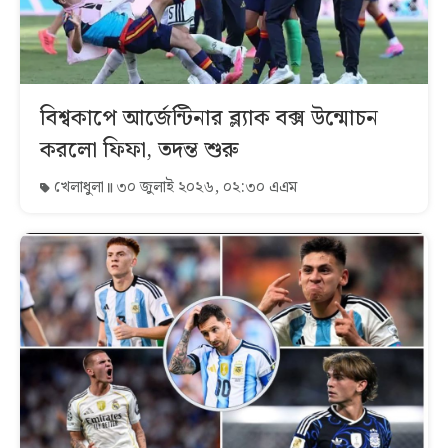
বিশ্বকাপে আর্জেন্টিনার ব্ল্যাক বক্স উন্মোচন
করলো ফিফা, তদন্ত শুরু
খেলাধুলা
৩০ জুলাই ২০২৬, ০২:৩০ এএম