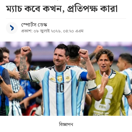
ম্যাচ কবে কখন, প্রতিপক্ষ কারা
সব
স্পোর্টস ডেস্ক
বিভাগ
প্রকাশ: ০৮ জুলাই ২০২৬, ০৪:২০ এএম
আর্কাইভ
কনভার্টার
বিজ্ঞাপন