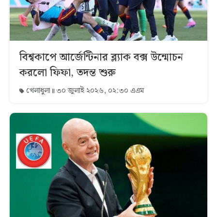
বিশ্বকাপে আর্জেন্টিনার ব্ল্যাক বক্স উন্মোচন
করলো ফিফা, তদন্ত শুরু
খেলাধুলা
৩০ জুলাই ২০২৬, ০২:৩০ এএম