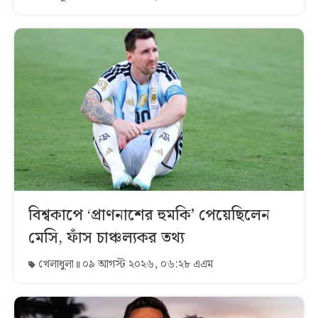
বিশ্বকাপে ‘প্রাণনাশের হুমকি’ পেয়েছিলেন
মেসি, ফাঁস চাঞ্চল্যকর তথ্য
খেলাধুলা
০৯ আগস্ট ২০২৬, ০৬:২৮ এএম