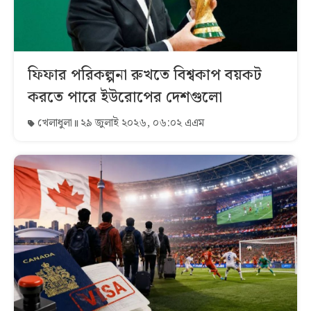
ফিফার পরিকল্পনা রুখতে বিশ্বকাপ বয়কট
করতে পারে ইউরোপের দেশগুলো
খেলাধুলা
২৯ জুলাই ২০২৬, ০৬:০২ এএম