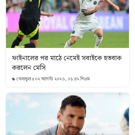
ফাইনালের পর মাঠে নেমেই সবাইকে হতবাক
করলেন মেসি
খেলাধুলা
০২ আগস্ট ২০২৬, ০১:৪২ পিএম