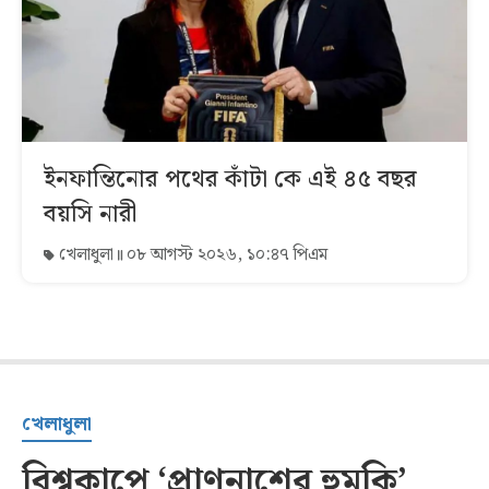
ইনফান্তিনোর পথের কাঁটা কে এই ৪৫ বছর
বয়সি নারী
খেলাধুলা
০৮ আগস্ট ২০২৬, ১০:৪৭ পিএম
খেলাধুলা
বিশ্বকাপে ‘প্রাণনাশের হুমকি’