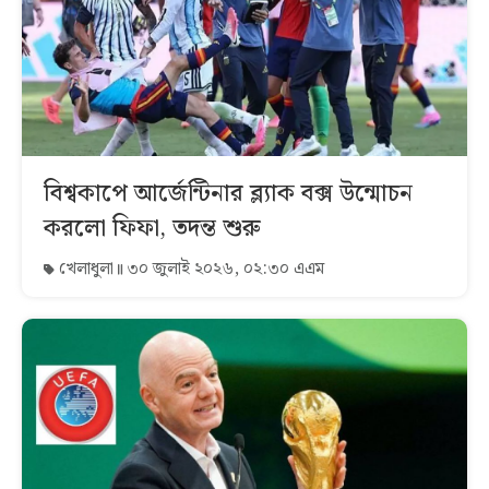
বিশ্বকাপে আর্জেন্টিনার ব্ল্যাক বক্স উন্মোচন
করলো ফিফা, তদন্ত শুরু
খেলাধুলা
৩০ জুলাই ২০২৬, ০২:৩০ এএম