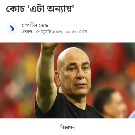
কোচ ‘এটা অন্যায়’
সব
স্পোর্টস ডেস্ক
বিভাগ
প্রকাশ: ০৮ জুলাই ২০২৬, ০৩:৫৮ এএম
আর্কাইভ
কনভার্টার
বিজ্ঞাপন