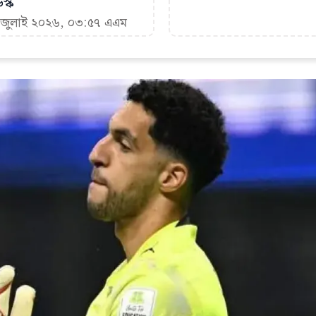
স্ক
৮ জুলাই ২০২৬, ০৩:৫৭ এএম