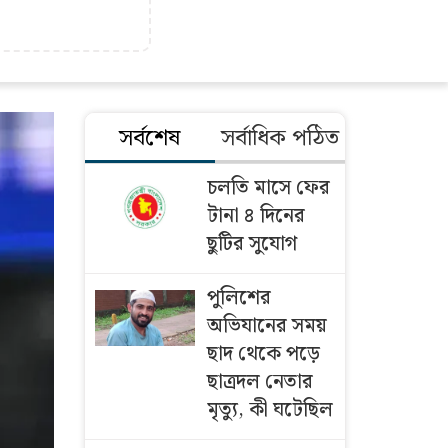
সর্বশেষ
সর্বাধিক পঠিত
চলতি মাসে ফের
টানা ৪ দিনের
ছুটির সুযোগ
পুলিশের
অভিযানের সময়
ছাদ থেকে পড়ে
ছাত্রদল নেতার
মৃত্যু, কী ঘটেছিল