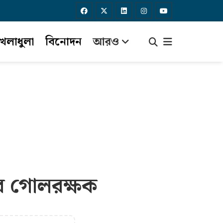
েলাধুলা
বিনোদন
আরও
ের গোলরক্ষক