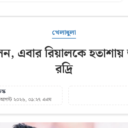
খেলাধুলা
ন, এবার রিয়ালকে হতাশায় ডুব
রদ্রি
স্ক
৭ আগস্ট ২০২৬, ০৯:২৭ এএম