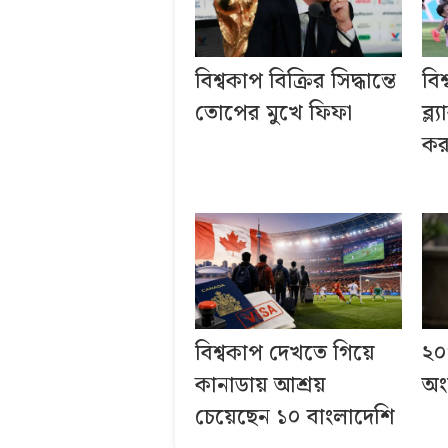
বিশ্বকাপ বিক্রির সিদ্ধান্তে
বিশ
তোপের মুখে ফিফা
ব্ল
কর
বিশ্বকাপ দেখতে গিয়ে
২০
কানাডায় আশ্রয়
অং
চেয়েছেন ১০ বাংলাদেশি