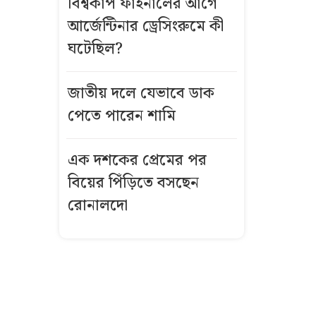
বিশ্বকাপ ফাইনালের আগে
বার্তা দিল
আর্জেন্টিনার ড্রেসিংরুমে কী
আবহাওয়া
অধিদপ্তর
ঘটেছিল?
দাম কমার পর
জাতীয় দলে যেভাবে ডাক
আজ স্বর্ণের ভরি
পেতে পারেন শামি
কত?
এক দশকের প্রেমের পর
মন্ত্রিসভায় যোগ
বিয়ের পিঁড়িতে বসছেন
হচ্ছে নতুন মুখ
রোনালদো
যে কারণে ছয়
লাখ ‘বিশেষ’ মশা
ছাড়ছে যুক্তরাষ্ট্র
ধেয়ে আসছে