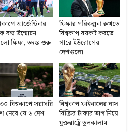
্বকাপে আর্জেন্টিনার
ফিফার পরিকল্পনা রুখতে
্যাক বক্স উন্মোচন
বিশ্বকাপ বয়কট করতে
লো ফিফা, তদন্ত শুরু
পারে ইউরোপের
দেশগুলো
৩০ বিশ্বকাপে সরাসরি
বিশ্বকাপ ফাইনালের ঘাস
শ নেবে যে ৬ দেশ
বিক্রির টাকার ভাগ নিয়ে
যুক্তরাষ্ট্রে তুলকালাম