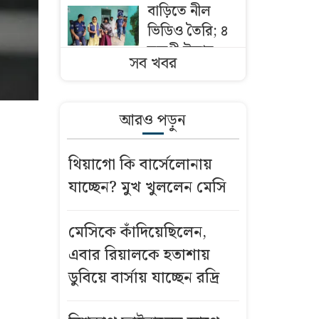
বাড়িতে নীল
ভিডিও তৈরি; ৪
তরুণী উদ্ধার,
সব খবর
স্বামী-স্ত্রী ও
ছেলেসহ আটক
আরও পড়ুন
আজকের স্বর্ণের
দাম: ৮ আগস্ট
থিয়াগো কি বার্সেলোনায়
২০২৬
যাচ্ছেন? মুখ খুললেন মেসি
শনিবার
রাজধানীর যেসব
মেসিকে কাঁদিয়েছিলেন,
এলাকায় মার্কেট
এবার রিয়ালকে হতাশায়
বন্ধ
ডুবিয়ে বার্সায় যাচ্ছেন রদ্রি
বৃষ্টি নিয়ে যে