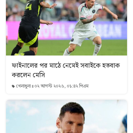
ফাইনালের পর মাঠে নেমেই সবাইকে হতবাক
করলেন মেসি
খেলাধুলা
০২ আগস্ট ২০২৬, ০১:৪২ পিএম