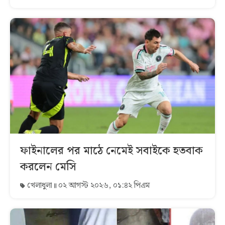
ফাইনালের পর মাঠে নেমেই সবাইকে হতবাক
করলেন মেসি
খেলাধুলা
০২ আগস্ট ২০২৬, ০১:৪২ পিএম