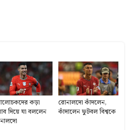
ালোচকদের কড়া
রোনালদো কাঁদলেন,
াব দিয়ে যা বললেন
কাঁদালেন ফুটবল বিশ্বকে
নালদো