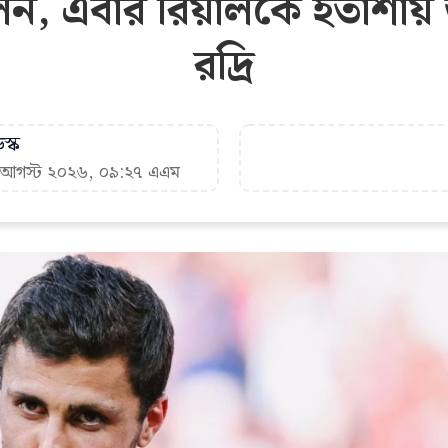
ন, এবার রিয়ালকে হতাশায় ডুব
রদ্রি
স্ক
৭ আগস্ট ২০২৬, ০৯:২৭ এএম