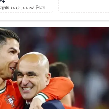
স্ক
৭ জুলাই ২০২৬, ০১:৩৪ পিএম