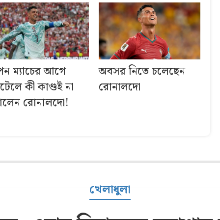
পেন ম্যাচের আগে
অবসর নিতে চলেছেন
টেলে কী কাণ্ডই না
রোনালদো
ালেন রোনালদো!
খেলাধুলা