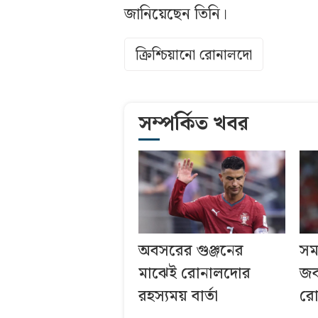
জানিয়েছেন তিনি।
ক্রিশ্চিয়ানো রোনালদো
সম্পর্কিত খবর
অবসরের গুঞ্জনের
সম
মাঝেই রোনালদোর
জব
রহস্যময় বার্তা
রো