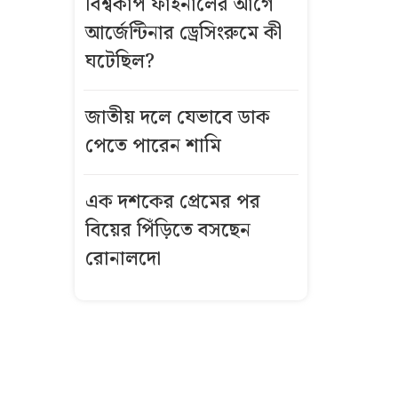
বিশ্বকাপ ফাইনালের আগে
ডিজি কে এই
আর্জেন্টিনার ড্রেসিংরুমে কী
কাজী জেসিন?
ঘটেছিল?
জুলাই তথ্যচিত্র
থেকে আবু
জাতীয় দলে যেভাবে ডাক
সাঈদের ছবি-
পেতে পারেন শামি
ভিডিও বাদ
দেওয়ার নেপথ্যে
এক দশকের প্রেমের পর
বিয়ের পিঁড়িতে বসছেন
কর্মীর স্ত্রীর সঙ্গে
সম্পর্ক, জামায়াত
রোনালদো
নেতা দল থেকে
বহিষ্কার
রুমমেটদের ছবি
বয়ফ্রেন্ডকে