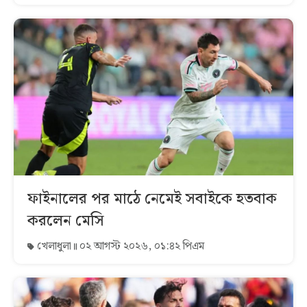
ফাইনালের পর মাঠে নেমেই সবাইকে হতবাক
করলেন মেসি
খেলাধুলা
০২ আগস্ট ২০২৬, ০১:৪২ পিএম