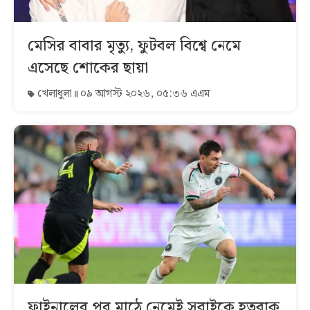
মেসির বাবার মৃত্যু, ফুটবল বিশ্বে নেমে
এসেছে শোকের ছায়া
খেলাধুলা
০৯ আগস্ট ২০২৬, ০৫:৩৬ এএম
ফাইনালের পর মাঠে নেমেই সবাইকে হতবাক