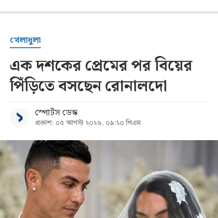
খেলাধুলা
এক দশকের প্রেমের পর বিয়ের
পিঁড়িতে বসছেন রোনালদো
স্পোর্টস ডেস্ক
প্রকাশ: ০৫ আগস্ট ২০২৬, ০৯:২০ পিএম