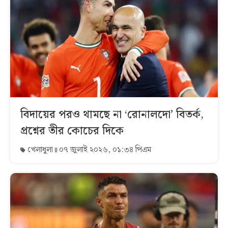
বিদায়ের পরও থামছে না ‘রোনালদো’ বিতর্ক,
প্রশ্নের তীর কোচের দিকে
খেলাধুলা
০৭ জুলাই ২০২৬, ০১:৩৪ পিএম