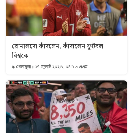
রোনালদো কাঁদলেন, কাঁদালেন ফুটবল
বিশ্বকে
খেলাধুলা
০৭ জুলাই ২০২৬, ০৪:১৩ এএম