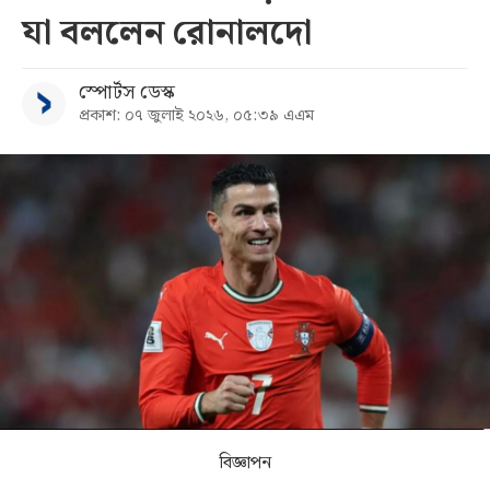
যা বললেন রোনালদো
সব
স্পোর্টস ডেস্ক
বিভাগ
প্রকাশ: ০৭ জুলাই ২০২৬, ০৫:৩৯ এএম
আর্কাইভ
কনভার্টার
বিজ্ঞাপন