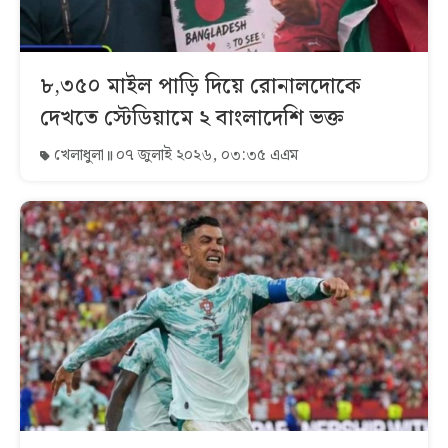
৮,৩৫০ মাইল পাড়ি দিয়ে রোনালদোকে
দেখতে স্টেডিয়ামে ২ বাংলাদেশি ভক্ত
খেলাধুলা
০৭ জুলাই ২০২৬, ০৩:৩৫ এএম