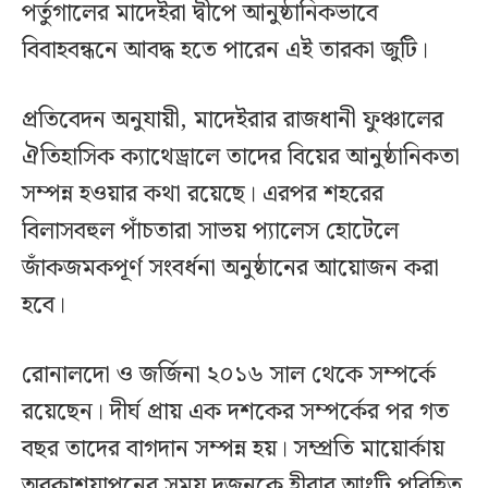
পর্তুগালের মাদেইরা দ্বীপে আনুষ্ঠানিকভাবে
বিবাহবন্ধনে আবদ্ধ হতে পারেন এই তারকা জুটি।
প্রতিবেদন অনুযায়ী, মাদেইরার রাজধানী ফুঞ্চালের
ঐতিহাসিক ক্যাথেড্রালে তাদের বিয়ের আনুষ্ঠানিকতা
সম্পন্ন হওয়ার কথা রয়েছে। এরপর শহরের
বিলাসবহুল পাঁচতারা সাভয় প্যালেস হোটেলে
জাঁকজমকপূর্ণ সংবর্ধনা অনুষ্ঠানের আয়োজন করা
হবে।
রোনালদো ও জর্জিনা ২০১৬ সাল থেকে সম্পর্কে
রয়েছেন। দীর্ঘ প্রায় এক দশকের সম্পর্কের পর গত
বছর তাদের বাগদান সম্পন্ন হয়। সম্প্রতি মায়োর্কায়
অবকাশযাপনের সময় দুজনকে হীরার আংটি পরিহিত