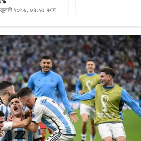
স্ক
৭ জুলাই ২০২৬, ০৪:২৫ এএম