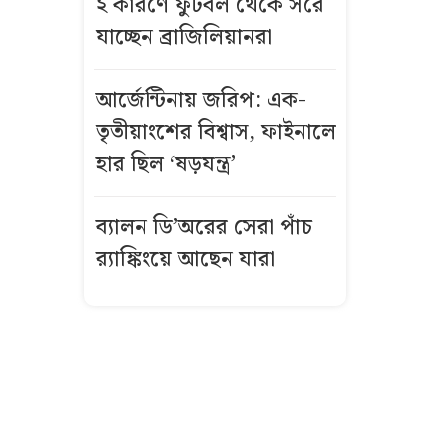
২ কারণে ফুটবল থেকে সরে
জুলাই যোদ্ধাদের
যাচ্ছেন ব্রাজিলিয়ানরা
সংবর্ধনায় দেওয়া
হলো ‘ত্রাণের
প্যাকেট’
আর্জেন্টিনায় জরিপ: এক-
তৃতীয়াংশের বিশ্বাস, ফাইনালে
জাতীয় দলে
হার ছিল ‘ষড়যন্ত্র’
যেভাবে ডাক
পেতে পারেন
ব্যালন ডি’অরের সেরা পাঁচ
শামি
র‌্যাঙ্কিংয়ে আছেন যারা
‘জুলাই যোদ্ধা’
রিয়াজ পুলিশের
নথিতে ‘ছাত্রলীগ
কর্মী’
এক দশকের