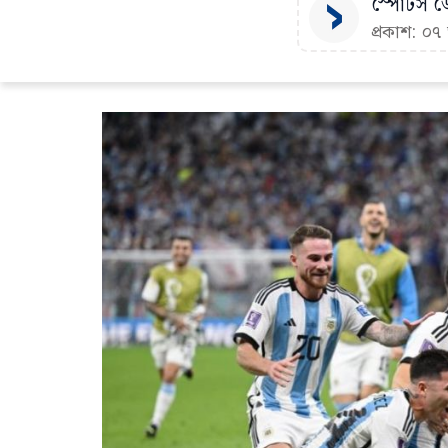
স্পোর্টস ডে
প্রকাশ: ০