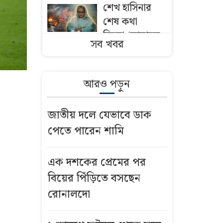
শেখ হাসিনার
শেষ কথা
ছিলো-‘আমাকে
সব খবর
গুলি করে মেরে
ফেলো’
আরও পড়ুন
কী আছে জুলাই
গণঅভ্যুত্থান
জাতীয় দলে যেভাবে ডাক
নিয়ে ‘বিতর্কিত’
পেতে পারেন শামি
ডকুমেন্টারিতে?
কপাল পুড়তে
এক দশকের প্রেমের পর
পারে অলস,
বিয়ের পিঁড়িতে বসছেন
স্থবির ও বিতর্কিত
রোনালদো
মন্ত্রী-প্রতিমন্ত্রীদের