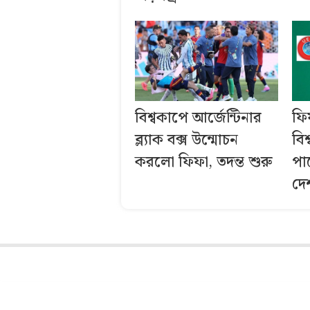
বিশ্বকাপে আর্জেন্টিনার
ফি
ব্ল্যাক বক্স উন্মোচন
বি
করলো ফিফা, তদন্ত শুরু
পা
দে