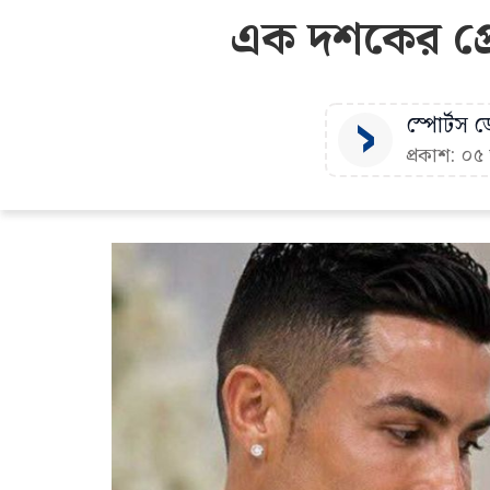
এক দশকের প্র
স্পোর্টস ডে
প্রকাশ: ০