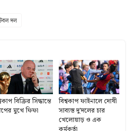
ফুটবল দল
্বকাপ বিক্রির সিদ্ধান্তে
বিশ্বকাপ ফাইনালে দোষী
পের মুখে ফিফা
সাব্যস্ত দু’দলের চার
খেলোয়াড় ও এক
কর্মকর্তা