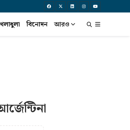
েলাধুলা
বিনোদন
আরও
র্জেন্টিনা