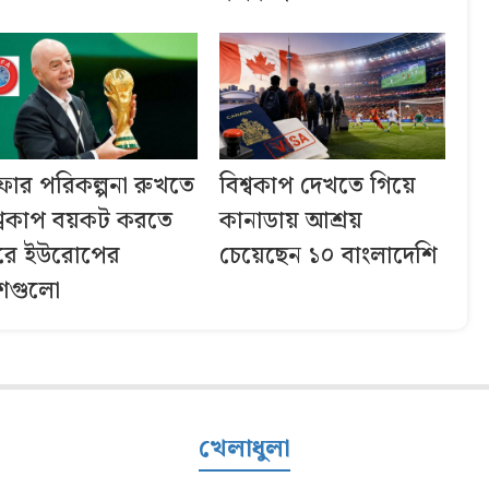
ফার পরিকল্পনা রুখতে
বিশ্বকাপ দেখতে গিয়ে
শ্বকাপ বয়কট করতে
কানাডায় আশ্রয়
রে ইউরোপের
চেয়েছেন ১০ বাংলাদেশি
শগুলো
খেলাধুলা