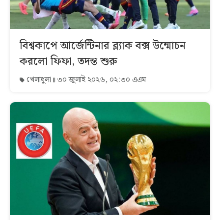
বিশ্বকাপে আর্জেন্টিনার ব্ল্যাক বক্স উন্মোচন
করলো ফিফা, তদন্ত শুরু
খেলাধুলা
৩০ জুলাই ২০২৬, ০২:৩০ এএম