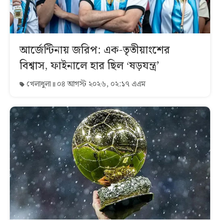
আর্জেন্টিনায় জরিপ: এক-তৃতীয়াংশের
বিশ্বাস, ফাইনালে হার ছিল ‘ষড়যন্ত্র’
খেলাধুলা
০৪ আগস্ট ২০২৬, ০২:১৭ এএম