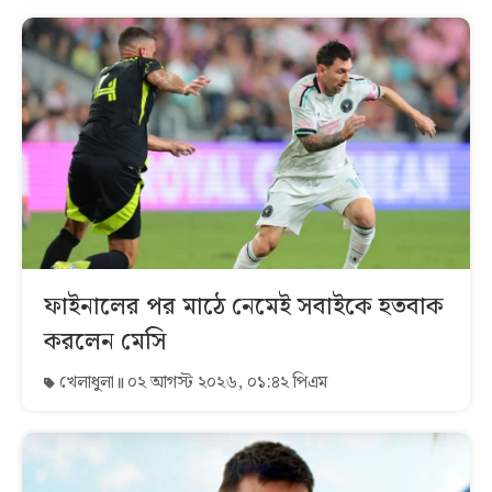
ফাইনালের পর মাঠে নেমেই সবাইকে হতবাক
করলেন মেসি
খেলাধুলা
০২ আগস্ট ২০২৬, ০১:৪২ পিএম