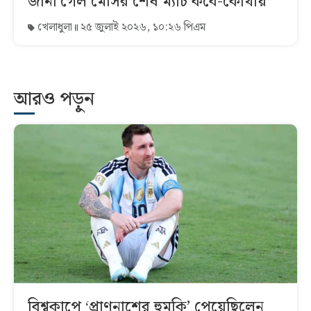
জানা গেল মেসির শেষ ম্যাচ কবে-কোথায়
খেলাধুলা
২৫ জুলাই ২০২৬, ১০:২৬ পিএম
আরও পড়ুন
বিশ্বকাপে ‘প্রাণনাশের হুমকি’ পেয়েছিলেন